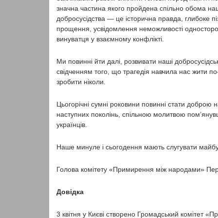
значна частина якого пройдена спільно обома н
добросусідства — це історична правда, глибоке п
прощення, усвідомлення неможливості односторонн
винуватця у взаємному конфлікті.
Ми повинні йти далі, розвивати наші добросусідсь
свідченням того, що трагедія навчила нас жити по
зробити ніколи.
Цьогорічні сумні роковини повинні стати доброю 
наступних поколінь, спільною молитвою пом’янув
українців.
Наше минуле і сьогодення мають слугувати майб
Голова комітету «Примирення між народами» Пер
Довідка
3 квітня у Києві створено Громадський комітет «Пр