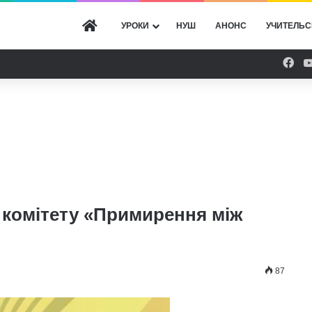
ГОЛОВНА
УРОКИ
НУШ
АНОНС
УЧИТЕЛЬС
Fac
 комітету «Примирення між
87