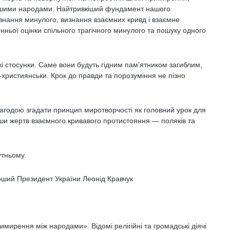
ашими народами. Найтривкіший фундамент нашого
ізнання минулого, визнання взаємних кривд і взаємне
ьої оцінки спільного трагічного минулого та пошуку одного
кі стосунки. Саме вони будуть гідним пам’ятником загиблим,
-християнськи. Крок до правди та порозуміння не пізно
нагодою згадати принцип миротворчості як головний урок для
ши жертв взаємного кривавого протистояння — поляків та
утньому.
ший Президент України Леонід Кравчук
имирення між народами». Відомі релігійні та громадські діячі