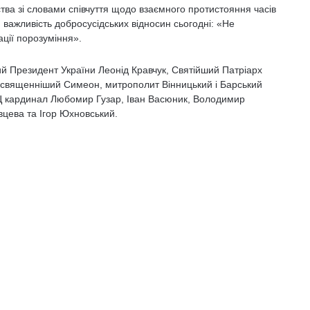
ства зі словами співчуття щодо взаємного протистояння часів
я важливість добросусідських відносин сьогодні: «Не
ції порозуміння».
й Президент України Леонід Кравчук, Святійший Патріарх
реосвященніший Симеон, митрополит Вінницький і Барський
 кардинал Любомир Гузар, Іван Васюник, Володимир
вцева та Ігор Юхновський.