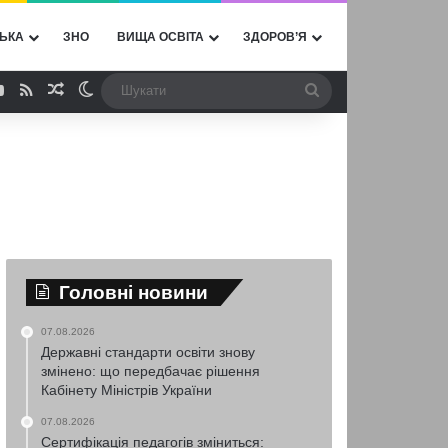
ЬКА
ЗНО
ВИЩА ОСВІТА
ЗДОРОВ’Я
ebook
YouTube
RSS
Випадкова стаття
Switch skin
Шукати
Головні новини
07.08.2026
Державні стандарти освіти знову
змінено: що передбачає рішення
Кабінету Міністрів України
07.08.2026
Сертифікація педагогів зміниться: