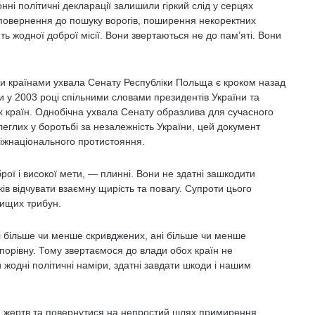
ні політичні декларації залишили гіркий слід у серцях
повернення до пошуку ворогів, поширення некоректних
ть жодної доброї місії. Вони звертаються не до пам’яті. Вони
ми країнами ухвала Сенату Республіки Польща є кроком назад
и у 2003 році спільними словами президентів України та
х країн. Однобічна ухвала Сенату образлива для сучасного
олеглих у боротьбі за незалежність України, цей документ
міжнаціонального протистояння.
брої і високої мети, — плинні. Вони не здатні зашкодити
ів відчувати взаємну щирість та повагу. Супроти цього
вищих трибун.
і більше чи менше скривджених, ані більше чи менше
 порівну. Тому звертаємося до влади обох країн не
 жодні політичні наміри, здатні завдати шкоди і нашим
ю жертв та повернутися на непростий шлях примирення,