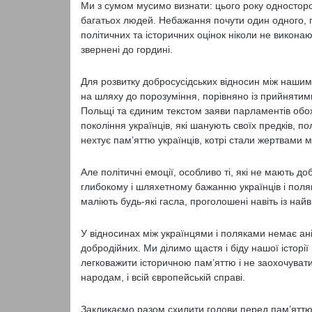
Ми з сумом мусимо визнати: цього року односторон
багатьох людей. Небажання почути один одного, 
політичних та історичних оцінок ніколи не виконаю
звернені до гордині.
Для розвитку добросусідських відносин між наши
на шляху до порозуміння, порівняно із прийнятим
Польщі та єдиним текстом заяви парламентів обо
покоління українців, які шанують своїх предків, п
нехтує пам’яттю українців, котрі стали жертвами 
Але політичні емоції, особливо ті, які не мають до
глибокому і шляхетному бажанню українців і поляк
маліють будь-які гасла, проголошені навіть із най
У відносинах між українцями і поляками немає ан
добродійних. Ми ділимо щастя і біду нашої історії
легковажити історичною пам’яттю і не заохочувати
народам, і всій європейській справі.
Закликаємо разом схилити голови перед пам’ятт