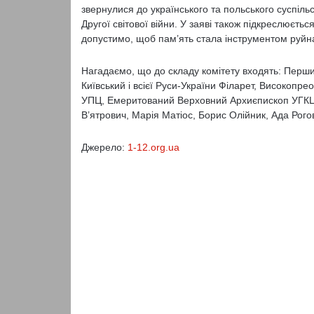
звернулися до українського та польського суспіль
Другої світової війни. У заяві також підкреслюєтьс
допустимо, щоб пам’ять стала інструментом руйна
Нагадаємо, що до складу комітету входять: Перши
Київський і всієї Руси-України Філарет, Високоп
УПЦ, Емеритований Верховний Архиєпископ УГКЦ
В’ятрович, Марія Матіос, Борис Олійник, Ада Рого
Джерело:
1-12.org.ua