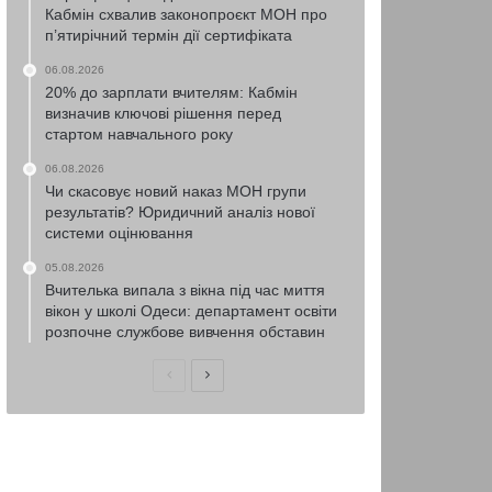
Кабмін схвалив законопроєкт МОН про
п’ятирічний термін дії сертифіката
06.08.2026
20% до зарплати вчителям: Кабмін
визначив ключові рішення перед
стартом навчального року
06.08.2026
Чи скасовує новий наказ МОН групи
результатів? Юридичний аналіз нової
системи оцінювання
05.08.2026
Вчителька випала з вікна під час миття
вікон у школі Одеси: департамент освіти
розпочне службове вивчення обставин
Попередня
Наступна
сторінка
сторінка