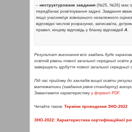
–
неструктуроване завдання
(№25, №26) має о
передбачає розв’язування задачі. Завдання вва
якщо учасник/ця зовнішнього незалежного оціню
відповідні числові розрахунки, записав/ла, дотри
правил, кінцеву відповідь у бланку відповідей
А
.
Результат виконання всіх завдань
буде зарахов
освітній рівень повної загальної середньої освіти дл
завершують здобуття повної загальної середньої о
Під час прийому до закладів вищої освіти резу
математики (завдання рівня стандарту) викори
Завантажити характеристику
у форматі PDF
.
Читайте також:
Терміни проведення ЗНО-2022
ЗНО-2022: Характеристика сертифікаційної ро