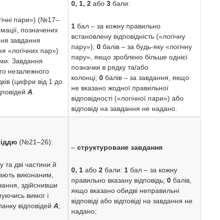
0, 1, 2
або
3
бали:
гічні пари») (№17–
1
бал – за кожну правильно
рмації, позначених
встановлену відповідність («логічну
ння завдання
пару»);
0
балів – за будь-яку «логічну
ня «логічних пар»)
пару», якщо зроблено більше однієї
ми. Завдання
позначки в рядку та/або
го незалежного
колонці;
0
балів – за завдання, якщо
ків (цифри від 1 до
не вказано жодної правильної
ідповідей
А
.
відповідності («логічної пари») або
відповіді на завдання не надано.
віддю
(№21–26):
–
структуроване завдання
 та дві частини й
0, 1
або
2
бали:
1
бал – за кожну
жають виконаним,
правильно вказану відповідь;
0
балів,
вання, здійснивши
якщо вказано обидві неправильні
муючись вимог і
відповіді або відповіді на завдання не
бланку відповідей
А
;
надано;