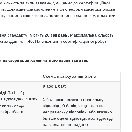
 кількість та типи завдань, уміщених до сертифікаційної
алів. Докладне ознайомлення з цією інформацією допоможе
 під час зовнішнього незалежного оцінювання з математики
вня стандарту) містить
26 завдань.
Максимальна кількість
сі завдання, –
40.
На виконання сертифікаційної роботи
и нарахування балів за виконання завдань
Схема нарахування балів
0
або
1
бал:
іді
(№1–16).
в відповідей, з яких
1
бал, якщо вказано правильну
онаним, якщо
відповідь;
0
балів, якщо вказано
 вибрав/ла й
неправильну відповідь, або вказано
більше однієї відповіді, або відповіді
на завдання не надано.