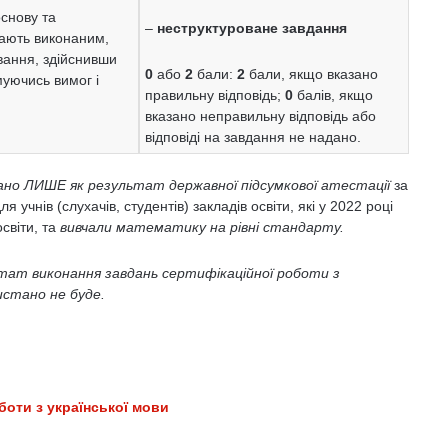
снову та
–
неструктуроване завдання
жають виконаним,
вання, здійснивши
0
або
2
бали:
2
бали, якщо вказано
муючись вимог і
правильну відповідь;
0
балів, якщо
вказано неправильну відповідь або
відповіді на завдання не надано.
ано ЛИШЕ як результат державної підсумкової атестації
за
я учнів (слухачів, студентів) закладів освіти, які у 2022 році
світи, та
вивчали математику на рівні стандарту.
льтат виконання завдань сертифікаційної роботи з
стано не буде.
боти з української мови