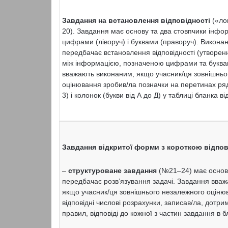
Завдання на встановлення відповідності
(«ло
20). Завдання має основу та два стовпчики інфо
цифрами (ліворуч) і буквами (праворуч). Викона
передбачає встановлення відповідності (утворен
між інформацією, позначеною цифрами та буква
вважають виконаним, якщо учасник/ця зовнішньо
оцінювання зробив/ла позначки на перетинах ряд
3) і колонок (букви від А до Д) у таблиці бланка в
Завдання відкритої форми з короткою відпо
–
структуроване завдання
(№21–24) має основу
передбачає розв’язування задачі. Завдання вва
якщо учасник/ця зовнішнього незалежного оціню
відповідні числові розрахунки, записав/ла, дотри
правил, відповіді до кожної з частин завдання в 