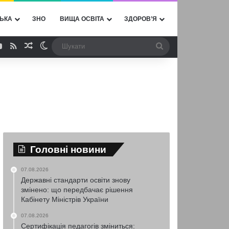
ЬКА
ЗНО
ВИЩА ОСВІТА
ЗДОРОВ’Я
ebook
YouTube
RSS
Випадкова стаття
Switch skin
Шукати
Головні новини
07.08.2026
Державні стандарти освіти знову
змінено: що передбачає рішення
Кабінету Міністрів України
07.08.2026
Сертифікація педагогів зміниться: