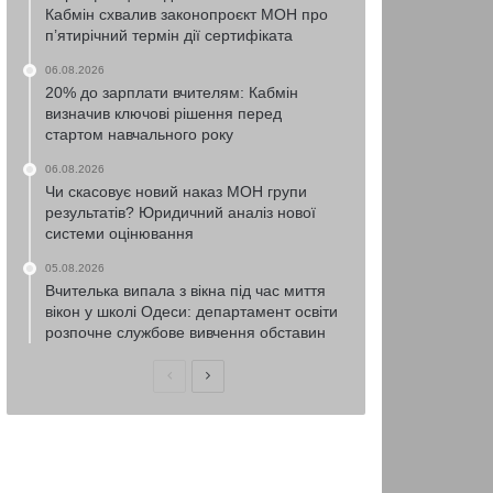
Кабмін схвалив законопроєкт МОН про
п’ятирічний термін дії сертифіката
06.08.2026
20% до зарплати вчителям: Кабмін
визначив ключові рішення перед
стартом навчального року
06.08.2026
Чи скасовує новий наказ МОН групи
результатів? Юридичний аналіз нової
системи оцінювання
05.08.2026
Вчителька випала з вікна під час миття
вікон у школі Одеси: департамент освіти
розпочне службове вивчення обставин
Попередня
Наступна
сторінка
сторінка