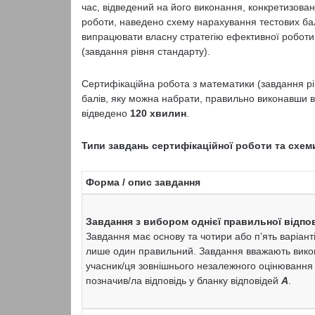
час, відведений на його виконання, конкретизовано
роботи, наведено схему нарахування тестових б
випрацювати власну стратегію ефективної роботи
(завдання рівня стандарту).
Сертифікаційна робота з математики (завдання рі
балів, яку можна набрати, правильно виконавши в
відведено
120 хвилин
.
Типи завдань сертифікаційної роботи та схем
Форма / опис завдання
Завдання з вибором однієї правильної відпов
Завдання має основу та чотири або п’ять варіанті
лише один правильний. Завдання вважають вик
учасник/ця зовнішнього незалежного оцінювання
позначив/ла відповідь у бланку відповідей
А
.