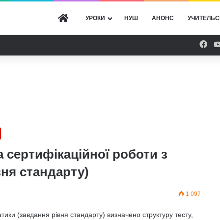
ГОЛОВНА
УРОКИ
НУШ
АНОНС
УЧИТЕЛЬС
Fac
 сертифікаційної роботи з
вня стандарту)
1 097
тики (завдання рівня стандарту) визначено структуру тесту,