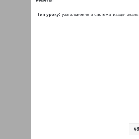
неметал.
Тип уроку:
узагальнення й систематизація знань 
8