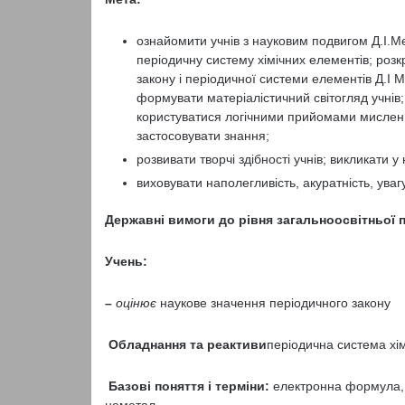
ознайомити учнів з науковим подвигом Д.І.М
періодичну систему хімічних елементів; роз
закону і періодичної системи елементів Д.І
формувати матеріалістичний світогляд учнів; 
користуватися логічними прийомами мислення
застосовувати знання;
розвивати творчі здібності учнів; викликати у 
виховувати наполегливість, акуратність, увагу
Державні вимоги до рівня загальноосвітньої п
Учень:
–
оцінює
наукове значення періодичного закону
Обладнання та реактиви
періодична система хім
Базові поняття і терміни:
електронна формула, 