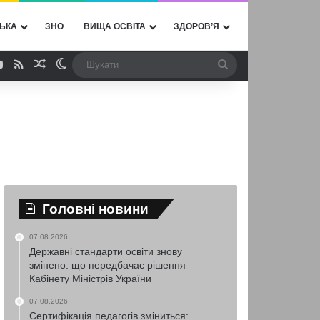
ЬКА
ЗНО
ВИЩА ОСВІТА
ЗДОРОВ’Я
ebook
YouTube
RSS
Випадкова стаття
Switch skin
Шукати
Головні новини
07.08.2026
Державні стандарти освіти знову
змінено: що передбачає рішення
Кабінету Міністрів України
07.08.2026
Сертифікація педагогів зміниться: