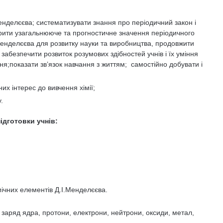
енделєєва; систематизувати знання про періодичний закон і
крити узагальнююче та прогностичне значення періодичного
 Менделєєва для розвитку науки та виробництва, продовжити
забезпечити розвиток розумових здібностей учнів і їх уміння
;показати зв’язок навчання з життям; самостійно добувати і
них інтерес до вивчення хімії;
.
ідготовки учнів:
ічних елементів Д.І.Менделєєва.
заряд ядра, протони, електрони, нейтрони, оксиди, метал,