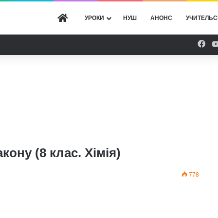
ГОЛОВНА
УРОКИ
НУШ
АНОНС
УЧИТЕЛЬС
Fac
ону (8 клас. Хімія)
778