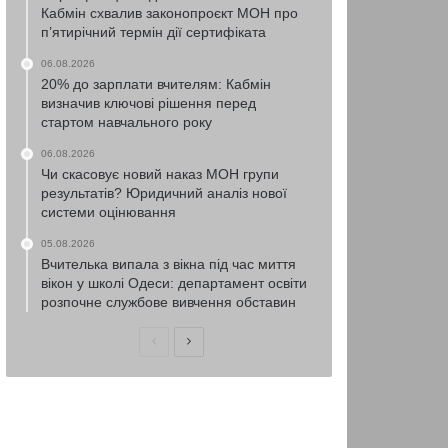
Кабмін схвалив законопроєкт МОН про
п’ятирічний термін дії сертифіката
06.08.2026
20% до зарплати вчителям: Кабмін
визначив ключові рішення перед
стартом навчального року
06.08.2026
Чи скасовує новий наказ МОН групи
результатів? Юридичний аналіз нової
системи оцінювання
05.08.2026
Вчителька випала з вікна під час миття
вікон у школі Одеси: департамент освіти
розпочне службове вивчення обставин
Попередня
Наступна
сторінка
сторінка