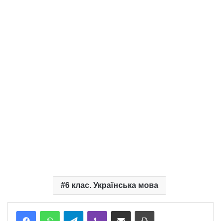
6 клас. Українська мова
Telegram
Viber
Надіслати електронною поштою
Надрукувати