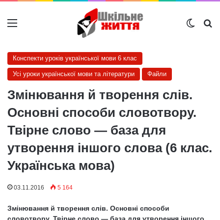
Меню
Switch
Ш
Конспекти уроків української мови 6 клас
Усі уроки української мови та літератури
Файли
Змінювання й творення слів.
Основні способи словотвору.
Твірне слово — база для
утворення іншого слова (6 клас.
Українська мова)
03.11.2016
5 164
Змінювання й творення слів. Основні способи
словотвору. Твірне слово — база для утворення іншого