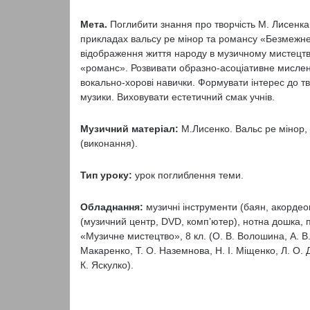
Мета.
Поглибити знання про творчість М. Лисенка 
прикладах вальсу ре мінор та романсу «Безмежне
відображення життя народу в музичному мистецтві
«романс». Розвивати образно-асоціативне мисленн
вокально-хорові навички. Формувати інтерес до тв
музики. Виховувати естетичний смак учнів.
Музичний матеріал:
М.Лисенко. Вальс ре мінор,
(вико­нання).
Тип уроку:
урок поглиблення теми.
Обладнання:
музичні інструменти (баян, акордео
(музичний центр, DVD, комп’ютер), нотна до­шка, 
«Музичне мистецтво», 8 кл. (О. В. Волошина, А. В.
Макаренко, Т. О. Наземнова, Н. І. Міщенко, Л. О. 
К. Яскулко).