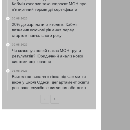
Кабмін схвалив законопроєкт МОН про
п’ятирічний термін дії сертифіката
06.08.2026
20% до зарплати вчителям: Кабмін
визначив ключові рішення перед
стартом навчального року
06.08.2026
Чи скасовує новий наказ МОН групи
результатів? Юридичний аналіз нової
системи оцінювання
05.08.2026
Вчителька випала з вікна під час миття
вікон у школі Одеси: департамент освіти
розпочне службове вивчення обставин
Попередня
Наступна
сторінка
сторінка