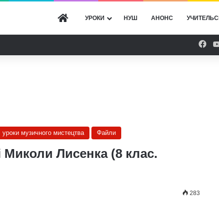
ГОЛОВНА
УРОКИ
НУШ
АНОНС
УЧИТЕЛЬС
Fac
і уроки музичного мистецтва
Файли
 Миколи Лисенка (8 клас.
283