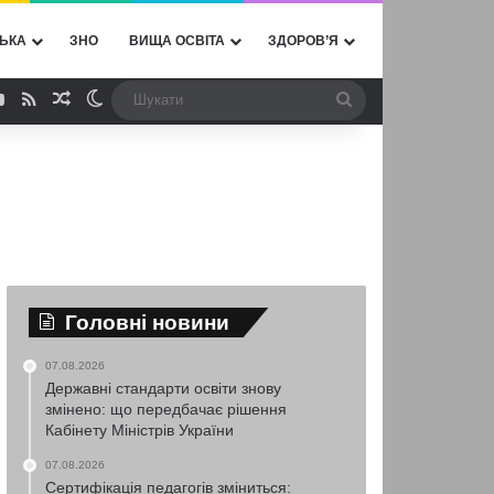
ЬКА
ЗНО
ВИЩА ОСВІТА
ЗДОРОВ’Я
ebook
YouTube
RSS
Випадкова стаття
Switch skin
Шукати
Головні новини
07.08.2026
Державні стандарти освіти знову
змінено: що передбачає рішення
Кабінету Міністрів України
07.08.2026
Сертифікація педагогів зміниться: