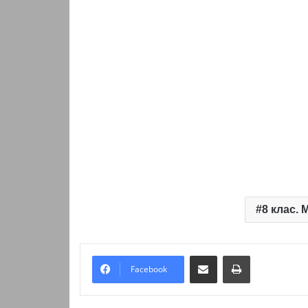
8 клас.
Надіслати електронною поштою
Надрукувати
Facebook