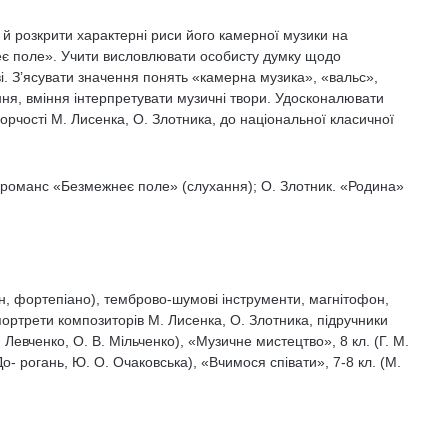
й розкрити характерні риси його камерної музи­ки на
є поле». Учити висловлювати особисту дум­ку щодо
. З’ясувати значення понять «камерна музика», «вальс»,
я, вміння інтерпретувати му­зичні твори. Удосконалювати
орчості М. Ли­сенка, О. Злотника, до національної класичної
 романс «Безмежнеє поле» (слухання); О. Злотник. «Родина»
н, фортепіа­но), темброво-шумові інструменти, магнітофон,
портрети композиторів М. Лисенка, О. Злот­ника, підручники
 Левченко, О. В. Мільченко), «Музичне мистецтво», 8 кл. (Г. М.
До- рогань, Ю. О. Очаковська), «Вчимося співати», 7-8 кл. (М.