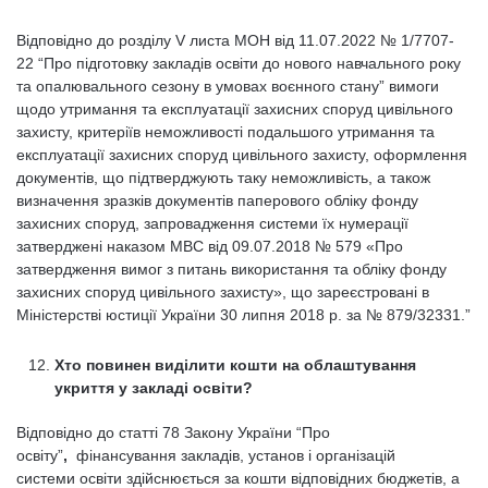
Відповідно до розділу V листа МОН від 11.07.2022 № 1/7707-
22 “Про підготовку закладів освіти до нового навчального року
та опалювального сезону в умовах воєнного стану” вимоги
щодо утримання та експлуатації захисних споруд цивільного
захисту, критеріїв неможливості подальшого утримання та
експлуатації захисних споруд цивільного захисту, оформлення
документів, що підтверджують таку неможливість, а також
визначення зразків документів паперового обліку фонду
захисних споруд, запровадження системи їх нумерації
затверджені наказом МВС від 09.07.2018 № 579 «Про
затвердження вимог з питань використання та обліку фонду
захисних споруд цивільного захисту», що зареєстровані в
Міністерстві юстиції України 30 липня 2018 р. за № 879/32331.”
Хто повинен виділити кошти на облаштування
укриття у закладі освіти?
Відповідно до статті 78 Закону України “Про
освіту”
,
фінансування закладів, установ і організацій
системи освіти здійснюється за кошти відповідних бюджетів, а