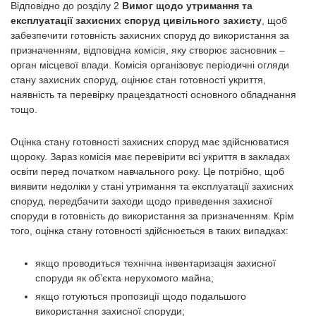
Відповідно до розділу 2
Вимог щодо утримання та
експлуатації захисних споруд цивільного захисту
, щоб
забезпечити готовність захисних споруд до використання за
призначенням, відповідна комісія, яку створює засновник –
орган місцевої влади. Комісія організовує періодичні огляди
стану захисних споруд, оцінює стан готовності укриття,
наявність та перевірку працездатності основного обладнання
тощо.
Оцінка стану готовності захисних споруд має здійснюватися
щороку. Зараз комісія має перевірити всі укриття в закладах
освіти перед початком навчального року. Це потрібно, щоб
виявити недоліки у стані утримання та експлуатації захисних
споруд, передбачити заходи щодо приведення захисної
споруди в готовність до використання за призначенням. Крім
того, оцінка стану готовності здійснюється в таких випадках:
якщо проводиться технічна інвентаризація захисної
споруди як об’єкта нерухомого майна;
якщо готуються пропозиції щодо подальшого
використання захисної споруди;