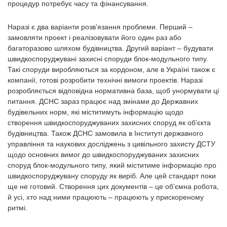
процедур потребує часу та фінансування.
Наразі є два варіанти розв’язання проблеми. Перший –
замовляти проект і реалізовувати його один раз або
багаторазово шляхом будівництва. Другий варіант – будувати
швидкоспоруджувані захисні споруди блок-модульного типу.
Такі споруди виробляються за кордоном, але в Україні також є
компанії, готові розробити технічні вимоги проектів. Наразі
розробляється відповідна нормативна база, щоб унормувати ці
питання. ДСНС зараз працює над змінами до Державних
будівельних норм, які міститимуть інформацію щодо
створення швидкоспоруджуваних захисних споруд як об’єкта
будівництва. Також ДСНС замовила в Інституті державного
управління та наукових досліджень з цивільного захисту ДСТУ
щодо основних вимог до швидкоспоруджуваних захисних
споруд блок-модульного типу, який міститиме інформацію про
швидкоспоруджувану споруду як виріб. Але цей стандарт поки
ще не готовий. Створення цих документів – це об’ємна робота,
й усі, хто над ними працюють – працюють у прискореному
ритмі.