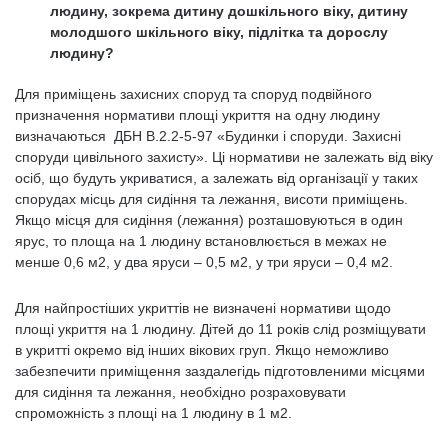
людину, зокрема дитину дошкільного віку, дитину
молодшого шкільного віку, підлітка та дорослу
людину?
Для приміщень захисних споруд та споруд подвійного
призначення нормативи площі укриття на одну людину
визначаються ДБН В.2.2-5-97 «Будинки і споруди. Захисні
споруди цивільного захисту». Ці нормативи не залежать від віку
осіб, що будуть укриватися, а залежать від організації у таких
спорудах місць для сидіння та лежання, висоти приміщень.
Якщо місця для сидіння (лежання) розташовуються в один
ярус, то площа на 1 людину встановлюється в межах не
менше 0,6 м2, у два яруси – 0,5 м2, у три яруси – 0,4 м2.
Для найпростіших укриттів не визначені нормативи щодо
площі укриття на 1 людину. Дітей до 11 років слід розміщувати
в укритті окремо від інших вікових груп. Якщо неможливо
забезпечити приміщення заздалегідь підготовленими місцями
для сидіння та лежання, необхідно розраховувати
спроможність з площі на 1 людину в 1 м2.