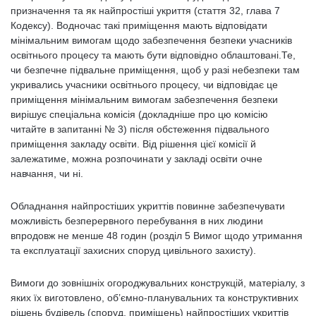
призначення та як найпростіші укриття (стаття 32, глава 7
Кодексу). Водночас такі приміщення мають відповідати
мінімальним вимогам щодо забезпечення безпеки учасників
освітнього процесу та мають бути відповідно облаштовані.Те,
чи безпечне підвальне приміщення, щоб у разі небезпеки там
укривались учасники освітнього процесу, чи відповідає це
приміщення мінімальним вимогам забезпечення безпеки
вирішує спеціальна комісія (докладніше про цю комісію
читайте в запитанні № 3) після обстеження підвального
приміщення закладу освіти. Від рішення цієї комісії й
залежатиме, можна розпочинати у закладі освіти очне
навчання, чи ні.
Обладнання найпростіших укриттів повинне забезпечувати
можливість безперервного перебування в них людини
впродовж не менше 48 годин (розділ 5 Вимог щодо утримання
та експлуатації захисних споруд цивільного захисту).
Вимоги до зовнішніх огороджувальних конструкцій, матеріалу, з
яких їх виготовлено, об’ємно-планувальних та конструктивних
рішень будівель (споруд, приміщень) найпростіших укриттів