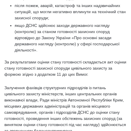
після пожеж, аварій, катастроф та інших надзвичайних
ситуацій, що могли негативно вплинути на технічний стан
захисної споруди;
якщо ДСНС здійснює заходи державного нагляду
(контролю) за станом готовності захисних споруд
відповідно до Закону України «Про основні засади
державного нагляду (контролю) у сфері господарської
діяльності».
За результатами оцінки стану готовності складається акт оцінки
стану готовності захисної споруди цивільного захисту за
формою згідно з додатком 11 до цих Вимог.
Залучення фахівців структурних підрозділів із питань
цивільного захисту міністерств, інших центральних органів
виконавчої влади, Ради міністрів Автономної Республіки Крим,
місцевих державних адміністрацій та органів місцевого
самоврядування, органів і підрозділів ДСНС до оцінки стану
готовності, проведення інших обстежень захисних споруд (за
винятком оцінки стану готовності під час нагляду) здійснюється
за зверненням балансоутримувача.