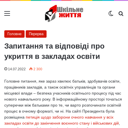
Меню
Switch
Ш
Головне
Перерва
Запитання та відповіді про
укриття в закладах освіти
14.07.2022
2 300
Головне питання, яке зараз хвилює батьків, здобувачів освіти,
працівників закладів, а також освітніх управлінців та органи
місцевої влади – безпека учасників освітнього процесу під час
нового навчального року. В інформаційному просторі точаться
суперечки між батьками про те, чи варто розпочинати освітній
процес в очному форматі, чи ні. На сайті Президента була
розміщена
петиція щодо заборони очного навчання у всіх
закладах освіти до закінчення воєнного стану і військових дій
,