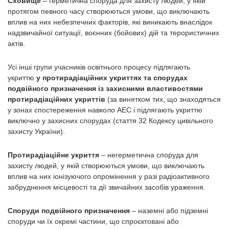
Сховище
– герметична споруда для захисту людей, у якій
протягом певного часу створюються умови, що виключають
вплив на них небезпечних факторів, які виникають внаслідок
надзвичайної ситуації, воєнних (бойових) дій та терористичних
актів.
Усі інші групи учасників освітнього процесу підлягають
укриттю
у протирадіаційних укриттях та спорудах
подвійного призначення із захисними властивостями
протирадіаційних укриттів
(за винятком тих, що знаходяться
у зонах спостереження навколо АЕС і підлягають укриттю
виключно у захисних спорудах (стаття 32 Кодексу цивільного
захисту України).
Протирадіаційне укриття
– негерметична споруда для
захисту людей, у якій створюються умови, що виключають
вплив на них іонізуючого опромінення у разі радіоактивного
забруднення місцевості та дії звичайних засобів ураження.
Споруди подвійного призначення
– наземні або підземні
споруди чи їх окремі частини, що спроєктовані або