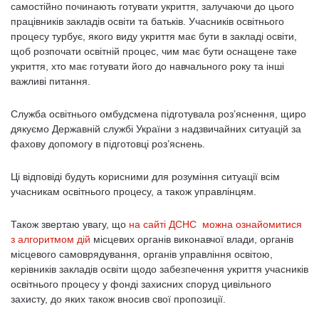
самостійно починають готувати укриття, залучаючи до цього
працівників закладів освіти та батьків. Учасників освітнього
процесу турбує, якого виду укриття має бути в закладі освіти,
щоб розпочати освітній процес, чим має бути оснащене таке
укриття, хто має готувати його до навчального року та інші
важливі питання.
Служба освітнього омбудсмена підготувала роз’яснення, щиро
дякуємо Державній службі України з надзвичайних ситуацій за
фахову допомогу в підготовці роз’яснень.
Ці відповіді будуть корисними для розуміння ситуації всім
учасникам освітнього процесу, а також управлінцям.
Також звертаю увагу, що
на сайті ДСНС можна ознайомитися
з алгоритмом дій
місцевих органів виконавчої влади, органів
місцевого самоврядування, органів управління освітою,
керівників закладів освіти щодо забезпечення укриття учасників
освітнього процесу у фонді захисних споруд цивільного
захисту, до яких також вносив свої пропозиції.