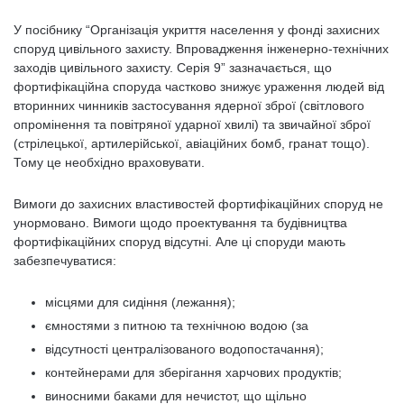
У посібнику “Організація укриття населення у фонді захисних
споруд цивільного захисту. Впровадження інженерно-технічних
заходів цивільного захисту. Серія 9” зазначається, що
фортифікаційна споруда частково знижує ураження людей від
вторинних чинників застосування ядерної зброї (світлового
опромінення та повітряної ударної хвилі) та звичайної зброї
(стрілецької, артилерійської, авіаційних бомб, гранат тощо).
Тому це необхідно враховувати.
Вимоги до захисних властивостей фортифікаційних споруд не
унормовано. Вимоги щодо проектування та будівництва
фортифікаційних споруд відсутні. Але ці споруди мають
забезпечуватися:
місцями для сидіння (лежання);
ємностями з питною та технічною водою (за
відсутності централізованого водопостачання);
контейнерами для зберігання харчових продуктів;
виносними баками для нечистот, що щільно