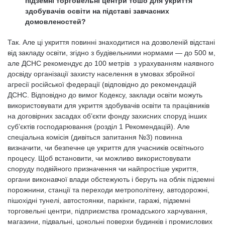
підземні торговельні центри тошо для укриття
здобувачів освіти на підставі завчасних
домовленостей?
Так. Але ці укриття повинні знаходитися на дозволеній відстані
від закладу освіти, згідно з будівельними нормами — до 500 м,
але ДСНС рекомендує до 100 метрів з урахуванням наявного
досвіду організації захисту населення в умовах збройної
агресії російської федерації (відповідно до рекомендацій
ДСНС. Відповідно до вимог Кодексу, заклади освіти можуть
використовувати для укриття здобувачів освіти та працівників
на договірних засадах об’єкти фонду захисних споруд інших
суб’єктів господарювання (розділ 1 Рекомендацій). Але
спеціальна комісія (дивіться запитання №3) повинна
визначити, чи безпечне це укриття для учасників освітнього
процесу. Щоб встановити, чи можливо використовувати
споруду подвійного призначення чи найпростіше укриття,
органи виконавчої влади обстежують і беруть на облік підземні
порожнини, станції та переходи метрополітену, автодорожні,
пішохідні тунелі, автостоянки, паркінги, гаражі, підземні
торговельні центри, підприємства громадського харчування,
магазини, підвальні, цокольні поверхи будинків і промислових