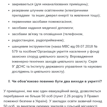
закриваються (для неканалізованих приміщень);
резервним штучним освітленням (електричними
приладами та інших джерел енергії та живлення тощо);
первинними засобами пожежогасіння;
засобами надання медичної допомоги;
засобами зв’язку та оповіщення (телефоном,
радіостанцією, радіоприймачем);
шанцевим інструментом (наказ МВС від 09.07.2018 №
579 та посібник“Організація укриття населення у фонді
захисних споруд цивільного захисту. Впровадження
інженерно-технічних заходів цивільного захисту. Серія
9” ДСНС та Інституту державного управління та наукових
досліджень із цивільного захисту).
Чи обов’язково повинно бути два виходи в укритті?
У приміщенні, яке має один евакуаційний вихід, дозволяється
перебування не більше 50 осіб (пункт 2.26 розділу 3 Правил
пожежної безпеки в Україні). У закладах освіти зазвичай понад
50 осіб, за винятком окремих закладів у сільській місцевості,