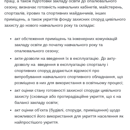
праці, а також підготовки закладу освіти до опалювального
сезону, визначає готовність навчальних кабінетів, майстерень,
спортзалів, ігрових та спортивних майданчиків, інших
приміщень, а також укриттів фонду захисних споруд цивільного
захисту до нового навчального року та складає:
акт обстеження приміщень та інженерних комунікацій
закладу освіти до початку навчального року та
опалювального сезону;
акти-дозволи на введення їх в експлуатацію. До акту-
дозволу на введення в експлуатацію спортзалу і
спортивних споруд додаються відомості про
випробування навчального спортивного обладнання, що
розміщено в них для використання в освітньому процесі;
акт оцінки стану готовності захисної споруди цивільного
захисту (сховище або протирадіаційне укриття, що є на
балансі закладу освіти;
акт оцінки об’єкта (будівлі, споруди, приміщення) щодо
можливості його використання для укриття населення як
найпростішого укриття.