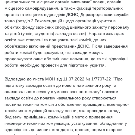
центральних та місцевих органів виконавчої влади, органів
місцевого самоврядування, а також фахівці територіальних
органів та місцевих підрозділів ДСНС, Держпродспоживслужби
тощо (розділ 2 Рекомендацій щодо організації укриття в
об’єктах фонду захисних споруд цивільного захисту персоналу
та дітей (учнів, студентів) закладів освіти). Наразі в закладах
освіти вже створені та працюють такі комісії, до них
обов’язково включений представник ДСНС. Після завершення
роботи комісії буде зрозуміло, які заклади можуть
продовжувати очне або змішане навчання, де та які відповідні
роботи необхідно провести для підготовки укриття.
Відповідно до листа МОН від 11.07.2022 № 1/7707-22 “Про
підготовку закладів освіти до нового навчального року та
опалювального сезону в умовах воєнного стану” наказом
закладу освіти до початку навчального року створюється
постійна технічна комісія з обстеження приміщень, інженерно-
технічних комунікацій закладу освіти, яка проводить огляд
будівель, приміщень, комунікацій з метою приведення
інженерно-технічних комунікацій, устаткування, обладнання у
відповідність до чинних стандартів, правил, норм з охорони