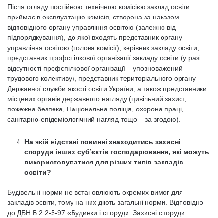
Після огляду постійною технічною комісією заклад освіти
приймає в експлуатацію комісія, створена за наказом
відповідного органу управління освітою (залежно від
підпорядкування), до якої входять представник органу
управління освітою (голова комісії), керівник закладу освіти,
представник профспілкової організації закладу освіти (у разі
відсутності профспілкової організації – уповноважений
трудового колективу), представник територіального органу
Державної служби якості освіти України, а також представники
місцевих органів державного нагляду (цивільний захист,
пожежна безпека, Національна поліція, охорона праці,
санітарно-епідеміологічний нагляд тощо – за згодою).
На якій відстані повинні знаходитись захисні
споруди інших суб’єктів господарювання, які можуть
використовуватися для різних типів закладів
освіти?
Будівельні норми не встановлюють окремих вимог для
закладів освіти, тому на них діють загальні норми. Відповідно
до ДБН В.2.2-5-97 «Будинки і споруди. Захисні споруди