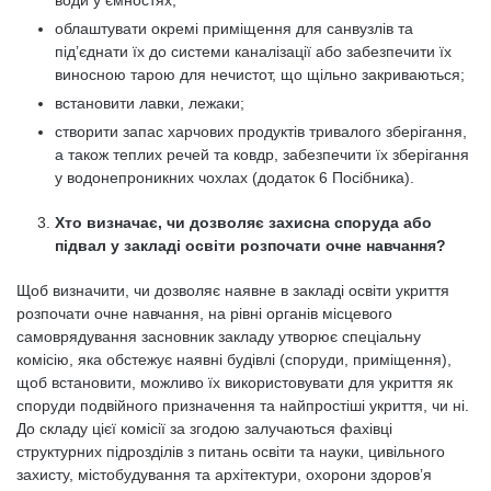
води у ємностях;
облаштувати окремі приміщення для санвузлів та
під’єднати їх до системи каналізації або забезпечити їх
виносною тарою для нечистот, що щільно закриваються;
встановити лавки, лежаки;
створити запас харчових продуктів тривалого зберігання,
а також теплих речей та ковдр, забезпечити їх зберігання
у водонепроникних чохлах (додаток 6 Посібника).
Хто визначає, чи дозволяє захисна споруда або
підвал у закладі освіти розпочати очне навчання?
Щоб визначити, чи дозволяє наявне в закладі освіти укриття
розпочати очне навчання, на рівні органів місцевого
самоврядування засновник закладу утворює спеціальну
комісію, яка обстежує наявні будівлі (споруди, приміщення),
щоб встановити, можливо їх використовувати для укриття як
споруди подвійного призначення та найпростіші укриття, чи ні.
До складу цієї комісії за згодою залучаються фахівці
структурних підрозділів з питань освіти та науки, цивільного
захисту, містобудування та архітектури, охорони здоров’я