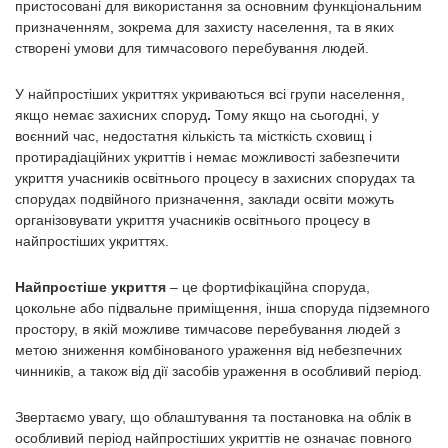
пристосовані для використання за основним функціональним
призначенням, зокрема для захисту населення, та в яких
створені умови для тимчасового перебування людей.
У найпростіших укриттях укриваються всі групи населення,
якщо немає захисних споруд
.
Тому якщо на сьогодні, у
воєнний час, недостатня кількість та місткість сховищ і
протирадіаційних укриттів і немає можливості забезпечити
укриття учасників освітнього процесу в захисних спорудах та
спорудах подвійного призначення, заклади освіти можуть
організовувати укриття учасників освітнього процесу в
найпростіших укриттях.
Найпростіше укриття
– це фортифікаційна споруда,
цокольне або підвальне приміщення, інша споруда підземного
простору, в якій можливе тимчасове перебування людей з
метою зниження комбінованого ураження від небезпечних
чинників, а також від дії засобів ураження в особливий період.
Звертаємо увагу, що облаштування та постановка на облік в
особливий період найпростіших укриттів не означає повного