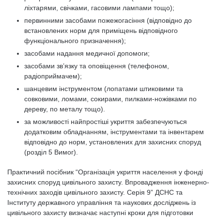
ліхтарями, свічками, гасовими лампами тощо);
первинними засобами пожежогасіння (відповідно до
встановлених норм для приміщень відповідного
функціонального призначення);
засобами надання медичної допомоги;
засобами зв’язку та оповіщення (телефоном,
радіоприймачем);
шанцевим інструментом (лопатами штиковими та
совковими, ломами, сокирами, пилками-ножівками по
дереву, по металу тощо).
за можливості найпростіші укриття забезпечуються
додатковим обладнанням, інструментами та інвентарем
відповідно до норм, установлених для захисних споруд
(розділ 5 Вимог).
Практичний посібник “Організація укриття населення у фонді
захисних споруд цивільного захисту. Впровадження інженерно-
технічних заходів цивільного захисту. Серія 9” ДСНС та
Інституту державного управління та наукових досліджень із
цивільного захисту визначає наступні кроки для підготовки