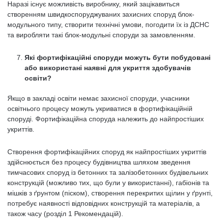
Наразі існує можливість виробнику, який зацікавиться
створенням швидкоспоруджуваних захисних споруд блок-
модульного типу, створити технічні умови, погодити їх із ДСНС
та виробляти такі блок-модульні споруди за замовленням.
Які фортифікаційні споруди можуть бути побудовані
або використані наявні для укриття здобувачів
освіти?
Якщо в закладі освіти немає захисної споруди, учасники
освітнього процесу можуть укриватися в фортифікаційній
споруді. Фортифікаційна споруда належить до найпростіших
укриттів.
Створення фортифікаційних споруд як найпростіших укриттів
здійснюється без процесу будівництва шляхом зведення
тимчасових споруд із бетонних та залізобетонних будівельних
конструкцій (можливо тих, що були у використанні), габіонів та
мішків з ґрунтом (піском), створення перекритих щілин у ґрунті,
потребує наявності відповідних конструкцій та матеріалів, а
також часу (розділ 1 Рекомендацій).