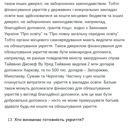
також інших джерел, не заборонених законодавством. Тобто
фінансування укриттів у державних і комунальних закладах
освіти має здійснюватися за кошти місцевих бюджетів та інших
джерел, не заборонених законодавством, наприклад,
благодійної допомоги, грантів тощо, згідно з Законами
України “Про освіту” та “Про повну загальну середню освіту”.
Тобто органи місцевого самоврядування мають виділити кошти
на облаштування укриття. Також джерелом фінансування для
облаштування укриттів може бути міжнародна допомога,
наприклад, як раніше повідомляв міністр закордонних справ
Тайваню Джозеф Ву Уряд Тайваню виділив 2 млн доларів
допомоги Харкову, та по 500 тис. доларів – Запоріжжю,
Миколаєву, Сумам та Чернігову. Частину з цих коштів
планується витратити на укриття в закладах освіти. Батьки
також можуть допомагати фінансово для облаштування
укриттів у вигляді благодійної допомоги, але це має бути
добровільна допомога – ніхто не може примушувати батьків
здавати будь-які кошти на облаштування укриття.
Хто визначає готовність укриття?