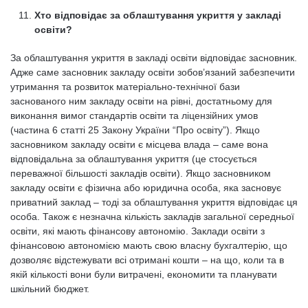
Хто відповідає за облаштування укриття у закладі
освіти?
За облаштування укриття в закладі освіти відповідає засновник.
Адже саме засновник закладу освіти зобов’язаний забезпечити
утримання та розвиток матеріально-технічної бази
заснованого ним закладу освіти на рівні, достатньому для
виконання вимог стандартів освіти та ліцензійних умов
(частина 6 статті 25 Закону України “Про освіту”). Якщо
засновником закладу освіти є місцева влада – саме вона
відповідальна за облаштування укриття (це стосується
переважної більшості закладів освіти). Якщо засновником
закладу освіти є фізична або юридична особа, яка засновує
приватний заклад – тоді за облаштування укриття відповідає ця
особа. Також є незначна кількість закладів загальної середньої
освіти, які мають фінансову автономію. Заклади освіти з
фінансовою автономією мають свою власну бухгалтерію, що
дозволяє відстежувати всі отримані кошти – на що, коли та в
якій кількості вони були витрачені, економити та планувати
шкільний бюджет.