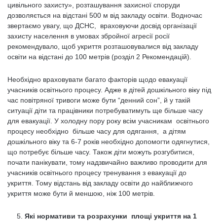
цивільного захисту», розташування захисної споруди
дозволяється на відстані 500 м від закладу освіти. Водночас
звертаємо увагу, що ДСНС, враховуючи досвід організації
захисту населення в умовах збройної агресії росії
рекомендувало, щоб укриття розташовувалися від закладу
освіти на відстані до 100 метрів (розділ 2 Рекомендацій).
Необхідно враховувати багато факторів щодо евакуації
учасників освітнього процесу. Адже в дітей дошкільного віку під
час повітряної тривоги може бути “денний сон”, й у такій
ситуації діти та працівники потребуватимуть ще більше часу
для евакуації. У холодну пору року всім учасникам освітнього
процесу необхідно більше часу для одягання, а дітям
дошкільного віку та 6-7 років необхідно допомогти одягнутися,
що потребує більше часу. Також діти можуть розгубитися,
почати панікувати, тому надзвичайно важливо проводити для
учасників освітнього процесу тренування з евакуації до
укриття. Тому відстань від закладу освіти до найближчого
укриття може бути й меншою, ніж 100 метрів.
Які нормативи та розрахунки площі укриття на 1