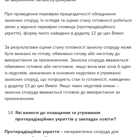
Про проведення перевірки працездатності обладнання
захисних споруд, їх оглядів та оцінки стану готовності робиться
запис у журналі перевірки сховища (протирадіаційного
укриття), форму якого наведено в додатку 12 до цих Вимог.
За результатами оцінки стану готовності захисну споруду може
бути визнано як готову, обмежено готову або неготову до
використання за призначенням. Захисна споруда вважається
обмежено готовою або неготовою, якщо вона має хоча б один
із недоліків, зазначених в основних недоліках в утриманні
захисних споруд, що погіршують стан їх готовності, наведених
у додатку 13 до цих Вимог. Якщо таких недоліків немає –
захисна споруда вважається готовою до використання за
призначенням.
Які вимоги до оснащення та утримання
протирадіаційних укриттів у закладах освіти?
Протирадіаційне укриття
– негерметична споруда для