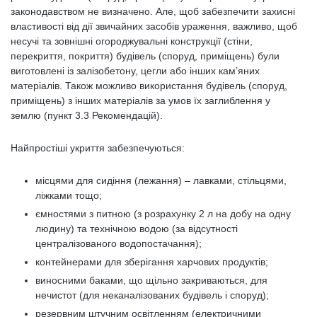
законодавством не визначено. Але, щоб забезпечити захисні
властивості від дії звичайних засобів ураження, важливо, щоб
несучі та зовнішні огороджувальні конструкції (стіни,
перекриття, покриття) будівель (споруд, приміщень) були
виготовлені із залізобетону, цегли або інших кам’яних
матеріалів. Також можливо використання будівель (споруд,
приміщень) з інших матеріалів за умов їх заглиблення у
землю (пункт 3.3 Рекомендацій).
Найпростіші укриття забезпечуються:
місцями для сидіння (лежання) – лавками, стільцями,
ліжками тощо;
ємностями з питною (з розрахунку 2 л на добу на одну
людину) та технічною водою (за відсутності
централізованого водопостачання);
контейнерами для зберігання харчових продуктів;
виносними баками, що щільно закриваються, для
нечистот (для неканалізованих будівель і споруд);
резервним штучним освітленням (електричними