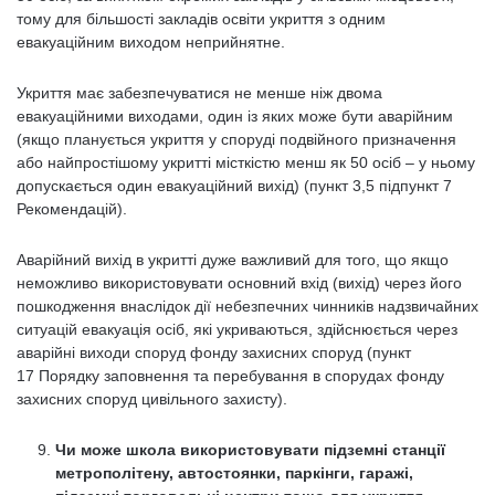
тому для більшості закладів освіти укриття з одним
евакуаційним виходом неприйнятне.
Укриття має забезпечуватися не менше ніж двома
евакуаційними виходами, один із яких може бути аварійним
(якщо планується укриття у споруді подвійного призначення
або найпростішому укритті місткістю менш як 50 осіб – у ньому
допускається один евакуаційний вихід) (пункт 3,5 підпункт 7
Рекомендацій).
Аварійний вихід в укритті дуже важливий для того, що якщо
неможливо використовувати основний вхід (вихід) через його
пошкодження внаслідок дії небезпечних чинників надзвичайних
ситуацій евакуація осіб, які укриваються, здійснюється через
аварійні виходи споруд фонду захисних споруд (пункт
17 Порядку заповнення та перебування в спорудах фонду
захисних споруд цивільного захисту).
Чи може школа використовувати підземні станції
метрополітену, автостоянки, паркінги, гаражі,