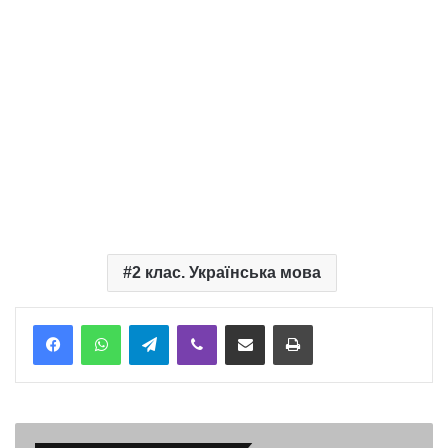
2 клас. Українська мова
Telegram
Viber
Надіслати електронною поштою
Надрукувати