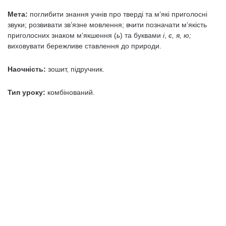
Мета:
поглибити знання учнів про тверді та м’які приголосні
звуки; розвивати зв’язне мовлення; вчити позначати м’якість
приголосних знаком м’якшення (
ь
) та буквами
і
,
є, я, ю;
виховувати бережливе ставлення до природи.
Наочність:
зошит, підручник.
Тип уроку:
комбінований.