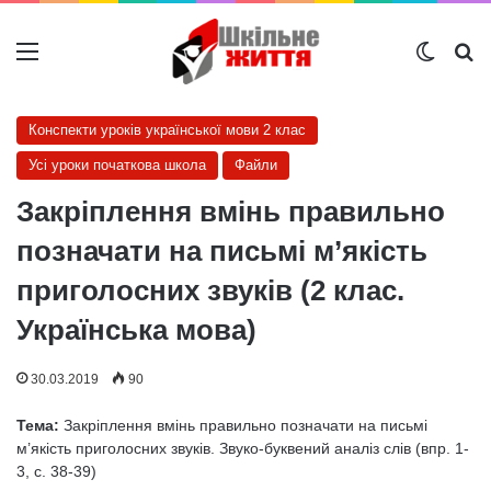
Меню
Switch
Ш
Конспекти уроків української мови 2 клас
Усі уроки початкова школа
Файли
Закріплення вмінь правильно
позначати на письмі м’якість
приголосних звуків (2 клас.
Українська мова)
30.03.2019
90
Тема:
Закріплення вмінь правильно позначати на письмі
м’якість приголосних звуків. Звуко-буквений аналіз слів (впр. 1-
3, с. 38-39)