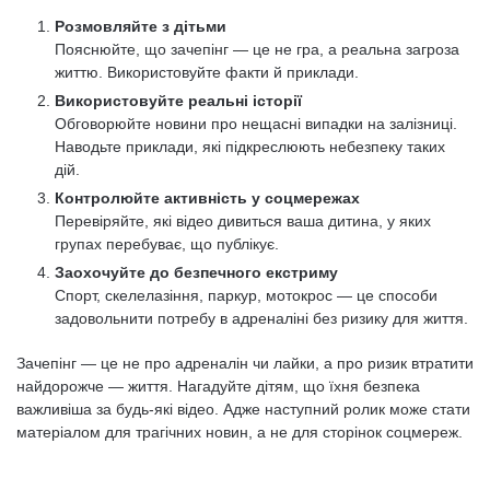
Розмовляйте з дітьми
Пояснюйте, що зачепінг — це не гра, а реальна загроза
життю. Використовуйте факти й приклади.
Використовуйте реальні історії
Обговорюйте новини про нещасні випадки на залізниці.
Наводьте приклади, які підкреслюють небезпеку таких
дій.
Контролюйте активність у соцмережах
Перевіряйте, які відео дивиться ваша дитина, у яких
групах перебуває, що публікує.
Заохочуйте до безпечного екстриму
Спорт, скелелазіння, паркур, мотокрос — це способи
задовольнити потребу в адреналіні без ризику для життя.
Зачепінг — це не про адреналін чи лайки, а про ризик втратити
найдорожче — життя. Нагадуйте дітям, що їхня безпека
важливіша за будь-які відео. Адже наступний ролик може стати
матеріалом для трагічних новин, а не для сторінок соцмереж.