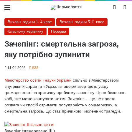
Меню
Switch
Ш
Виховні години 1- 4 клас
Виховні години 5-11 клас
Класному керівнику
Перерва
Зачепінг: смертельна загроза,
яку потрібно зупинити
11.04.2025
833
Міністерство освіти і науки України
спільно з Міністерством
внутрішніх справ та «Укрзалізницею» звертають увагу
громадськості на критичну проблему зачепінгу. Це небезпечне
хобі, яке може коштувати життя. Зачепінг — це не просто
розвага чи спосіб отримати популярність у соцмережах, а
смертельна загроза, що стає причиною численних трагедій.
Зачепінг (згенеровано ШІ)