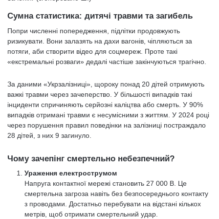
Сумна статистика: дитячі травми та загибель
Попри численні попередження, підлітки продовжують
ризикувати. Вони залазять на дахи вагонів, чіпляються за
потяги, аби створити відео для соцмереж. Проте такі
«екстремальні розваги» дедалі частіше закінчуються трагічно.
За даними «Укрзалізниці», щороку понад 20 дітей отримують
важкі травми через зачеперство. У більшості випадків такі
інциденти спричиняють серйозні каліцтва або смерть. У 90%
випадків отримані травми є несумісними з життям. У 2024 році
через порушення правил поведінки на залізниці постраждало
28 дітей, з них 9 загинуло.
Чому зачепінг смертельно небезпечний?
Ураження електрострумом
Напруга контактної мережі становить 27 000 В. Це
смертельна загроза навіть без безпосереднього контакту
з проводами. Достатньо перебувати на відстані кількох
метрів, щоб отримати смертельний удар.