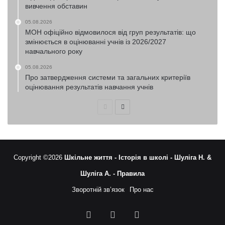
вивчення обставин
05.08.2026
МОН офіційно відмовилося від груп результатів: що
змінюється в оцінюванні учнів із 2026/2027
навчального року
05.08.2026
Про затвердження системи та загальних критеріїв
оцінювання результатів навчання учнів
Попередня
Наступна
сторінка
сторінка
Copyright ©2026
Шкільне життя -
Історія в школі -
Шуліга Н. &
Шуліга А. -
Правила
Зворотній зв’язок
Про нас
Facebook
YouTube
RSS