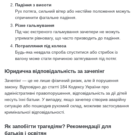
Падіння з висоти
Рух потяга, сильний вітер або нестійке положення можуть
спричинити фатальне падіння.
Різке гальмування
Під час екстреного гальмування зачепери не можуть
утримати рівновагу, що часто призводить до падіння.
Потрапляння під колеса
Будь-яка невдала спроба спуститися або стрибок із
вагону може стати причиною затягування під потяг.
Юридична відповідальність за зачепінг
Зачепінг — це не лише фізичний ризик, але й порушення
закону. Відповідно до статті 184 Кодексу України про
адміністративні правопорушення, відповідальність за дії дітей
несуть їхні батьки. У випадку, якщо зачепер створив аварійну
ситуацію або пошкодив рухомий склад, можливе застосування
кримінальної відповідальності.
Як запобігти трагедіям? Рекомендації для
батьків і освітян