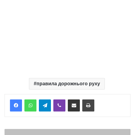
правила дорожнього руху
Telegram
Viber
Надіслати електронною поштою
Надрукувати