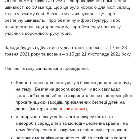
Основна мета тижня #Love30 – запровадження обмеження
швидкості до 30 км/год, щоб це було нормою для міст, селищ
та сіл у всьому світі. Безпека міських вулиць – це і про
безпечну швидкість, і про безпечну інфраструктуру, і про
альтернативні види транспорту, і про безпечну поведінку
учасників дорожнього руху тощо.
Заходи будуть відбуватися у два етапи: навесні – з 17 до 23
травня 2021 року та восени – з 15 до 21 листопада 2021 року.
Під час І етапу заплановано проведення:
Єдиного національного уроку з безпеки дорожнього руху
на тему «Безпечна дорога додому» у всіх закладах
загальної середньої освіти країни та інших інформаційно-
просвітницьких заходів, присвячених безпеці дітей на
дорозі (матеріали за
покликанням
);
VI щорічного всеукраїнського конкурсу фото- та
відеоробіт серед дітей та молоді «Безпечна країна» на
тему безбар’єрності, зокрема в освітньому середовищі;
наукових молодіжних конференцій та семінарів серед