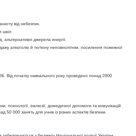
ахисту від небезпек.
 шкіл.
д, альтернативні джерела енергії.
одажу алкоголю й тютюну неповнолітнім, посилення пожежної
ОБ. Від початку навчального року проведено понад 2000
и, психології, інклюзії, домедичної допомоги та комунікацій.
 50 000 занять для учнів із різних аспектів безпеки.
забезпечується з бюджету Національної поліції України.