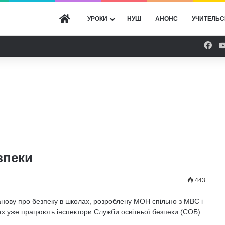
ГОЛОВНА
УРОКИ
НУШ
АНОНС
УЧИТЕЛЬС
Fac
зпеки
443
танову про безпеку в школах, розроблену МОН спільно з МВС і
х уже працюють інспектори Служби освітньої безпеки (СОБ).