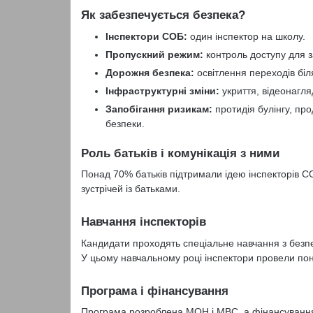
Як забезпечується безпека?
Інспектори СОБ:
один інспектор на школу.
Пропускний режим:
контроль доступу для з
Дорожня безпека:
освітлення переходів біля
Інфраструктурні зміни:
укриття, відеонагля
Запобігання ризикам:
протидія булінгу, пр
безпеки.
Роль батьків і комунікація з ними
Понад 70% батьків підтримали ідею інспекторів С
зустрічей із батьками.
Навчання інспекторів
Кандидати проходять спеціальне навчання з безпек
У цьому навчальному році інспектори провели понад
Програма і фінансування
Програма розроблена МОН і МВС, а фінансування 