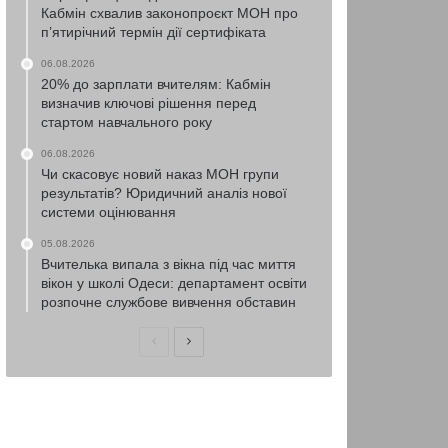
Кабмін схвалив законопроєкт МОН про
п’ятирічний термін дії сертифіката
06.08.2026
20% до зарплати вчителям: Кабмін
визначив ключові рішення перед
стартом навчального року
06.08.2026
Чи скасовує новий наказ МОН групи
результатів? Юридичний аналіз нової
системи оцінювання
05.08.2026
Вчителька випала з вікна під час миття
вікон у школі Одеси: департамент освіти
розпочне службове вивчення обставин
Попередня
Наступна
сторінка
сторінка