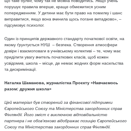
що таке булінг, чому так не можна поводитись. Якщо учень
порушує правила вперше, краще обмежитися усним
попередженням. У дитини має бути право на помилку і шанс
виправитися, якщо вона вчинила щось погане випадково», –
підсумовує психолог.
Один із принципів державного стандарту початкової освіти, на
якому ґрунтується НУШ – безпека. Створення атмосфери
довіри і взаємоповаги в учнівському колективі – те, чому має
приділити увагу вчитель початкових класів, щоб кожен
усвідомив, школа – місце, де немає жодних форм насильства
та дискримінації.
Наталка Шаманова, журналістка Проєкту
«
Навчаємось
разом: дружня школа
»
Цей матеріал був створений за фінансової підтримки
Європейського Союзу та Міністерства закордонних справ
Фінляндії. Його зміст є виключною відповідальністю
партнера і не обов’язково відображає позицію Європейського
Союзу та Міністерства закордонних справ Фінляндії.