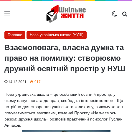
Меню
Switch
Ш
Головне
Нова українська школа (НУШ)
Взаємоповага, власна думка та
право на помилку: створюємо
дружній освітній простір у НУШ
14.12.2021
917
Нова українська школа – це особливий освітній простір, у
якому панує повага до прав, свобод та інтересів кожного. Що
потрібно для створення учнівського колективу, в якому кожен
почуватиметься важливим, команді Проєкту «Навчаємось
разом: дружня школа» розповів практичний психолог Руслан
Анчаков.