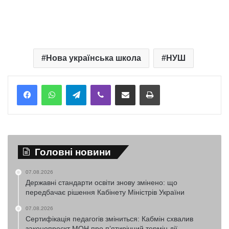
Нова українська школа
НУШ
Telegram
Viber
Надіслати електронною поштою
Надрукувати
Головні новини
07.08.2026
Державні стандарти освіти знову змінено: що
передбачає рішення Кабінету Міністрів України
07.08.2026
Сертифікація педагогів зміниться: Кабмін схвалив
законопроєкт МОН про п’ятирічний термін дії