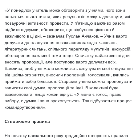
«У понеділок учитель може обговорити з учнями, чого вони
навчаться цього тижня, яких результатів можуть досягнути, які
позаурочні активності провести. У п’ятницю важливо разом
підбити підсумки, обговорити, що відбулося цікавого й
важливого в ці дні, – зазначає Руслан Анчаков. – Учнів варто
долучати до планування позакласних заходів: чаювань,
літературних читань, спільного перегляду мультиків, екскурсій,
обговорення важливої теми тощо. Спочатку найактивніші діти
вносять пропозиції, але поступово варто долучати всіх.
Важливо, щоб учні мали можливість озвучувати свої очікування
від шкільного життя, вносили пропозиції, голосували, вчились
приймати вибір більшості. Старшим учням можна пропонувати
записати свої думки, пропозиції та ідеї. В колективі буде
взаємоповага, якщо кожен відчує: «У мене є голос, право
вибору, є думка і вона враховується». Так відбувається процес
командоутворення».
Створюємо правила
На початку навчального року традиційно створюють правила