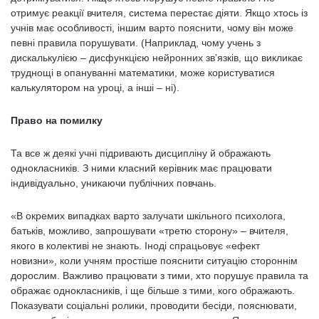
отримує реакції вчителя, система перестає діяти. Якщо хтось із
учнів має особливості, іншим варто пояснити, чому він може
певні правила порушувати. (Наприклад, чому учень з
дискалькулією – дисфункцією нейронних зв’язків, що викликає
труднощі в опануванні математики, може користуватися
калькулятором на уроці, а інші – ні).
Право на помилку
Та все ж деякі учні підривають дисципліну й ображають
однокласників. З ними класний керівник має працювати
індивідуально, уникаючи публічних повчань.
«В окремих випадках варто залучати шкільного психолога,
батьків, можливо, запрошувати «третю сторону» – вчителя,
якого в колективі не знають. Іноді спрацьовує «ефект
новизни», коли учням простіше пояснити ситуацію стороннім
дорослим. Важливо працювати з тими, хто порушує правила та
ображає однокласників, і ще більше з тими, кого ображають.
Показувати соціальні ролики, проводити бесіди, пояснювати,