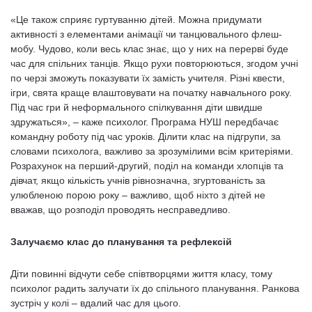
«Це також сприяє гуртуванню дітей. Можна придумати
активності з елементами анімації чи танцювального флеш-
мобу. Чудово, коли весь клас знає, що у них на перерві буде
час для спільних танців. Якщо рухи повторюються, згодом учні
по черзі зможуть показувати їх замість учителя. Різні квести,
ігри, свята краще влаштовувати на початку навчального року.
Під час гри й неформального спілкування діти швидше
здружаться», – каже психолог. Програма НУШ передбачає
командну роботу під час уроків. Ділити клас на підгрупи, за
словами психолога, важливо за зрозумілими всім критеріями.
Розрахунок на перший-другий, поділ на команди хлопців та
дівчат, якщо кількість учнів рівнозначна, згуртованість за
улюбленою порою року – важливо, щоб ніхто з дітей не
вважав, що розподіл проводять несправедливо.
Залучаємо клас до планування та рефлексій
Діти повинні відчути себе співтворцями життя класу, тому
психолог радить залучати їх до спільного планування. Ранкова
зустріч у колі – вдалий час для цього.