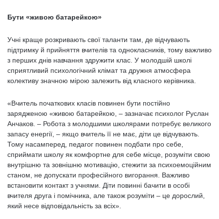
Бути «живою батарейкою»
Учні краще розкривають свої таланти там, де відчувають
підтримку й прийняття вчителів та однокласників, тому важливо
з перших днів навчання здружити клас. У молодшій школі
сприятливий психологічний клімат та дружня атмосфера
колективу значною мірою залежить від класного керівника.
«Вчитель початкових класів повинен бути постійно
зарядженою «живою батарейкою, – зазначає психолог Руслан
Анчаков. – Робота з молодшими школярами потребує великого
запасу енергії, – якщо вчитель її не має, діти це відчувають.
Тому насамперед, педагог повинен подбати про себе,
сприймати школу як комфортне для себе місце, розуміти свою
внутрішню та зовнішню мотивацію, стежити за психоемоційним
станом, не допускати професійного вигорання. Важливо
встановити контакт з учнями. Діти повинні бачити в особі
вчителя друга і помічника, але також розуміти – це дорослий,
який несе відповідальність за всіх».