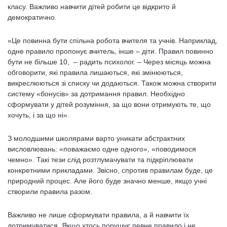
класу. Важливо навчити дітей робити це відкрито й
демократично.
«Це повинна бути спільна робота вчителя та учнів. Наприклад,
одне правило пропонує вчитель, інше – діти. Правил повинно
бути не більше 10, – радить психолог. – Через місяць можна
обговорити, які правила лишаються, які змінюються,
викреслюються зі списку чи додаються. Також можна створити
систему «бонусів» за дотримання правил. Необхідно
сформувати у дітей розуміння, за що вони отримують те, що
хочуть, і за що ні».
З молодшими школярами варто уникати абстрактних
висловлювань: «поважаємо одне одного», «поводимося
чемно». Такі тези слід розтлумачувати та підкріплювати
конкретними прикладами. Звісно, спротив правилам буде, це
природний процес. Але його буде значно менше, якщо учні
створили правила разом.
Важливо не лише сформувати правила, а й навчити їх
дотримуватися. Якщо хтось порушує певне правило і не