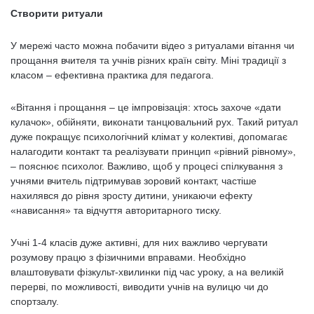
Створити ритуали
У мережі часто можна побачити відео з ритуалами вітання чи
прощання вчителя та учнів різних країн світу. Міні традиції з
класом – ефективна практика для педагога.
«Вітання і прощання – це імпровізація: хтось захоче «дати
кулачок», обійняти, виконати танцювальний рух. Такий ритуал
дуже покращує психологічний клімат у колективі, допомагає
налагодити контакт та реалізувати принцип «рівний рівному»,
– пояснює психолог. Важливо, щоб у процесі спілкування з
учнями вчитель підтримував зоровий контакт, частіше
нахилявся до рівня зросту дитини, уникаючи ефекту
«нависання» та відчуття авторитарного тиску.
Учні 1-4 класів дуже активні, для них важливо чергувати
розумову працю з фізичними вправами. Необхідно
влаштовувати фізкульт-хвилинки під час уроку, а на великій
перерві, по можливості, виводити учнів на вулицю чи до
спортзалу.