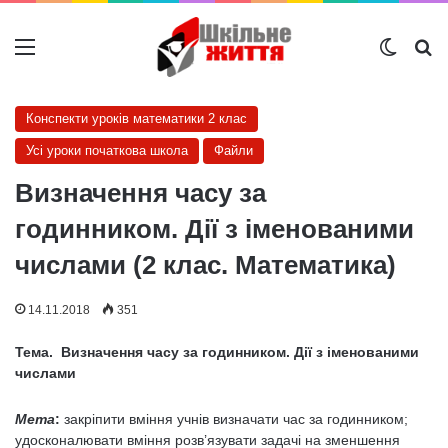
Меню
Switch
Ш
Конспекти уроків математики 2 клас
Усі уроки початкова школа
Файли
Визначення часу за
годинником. Дії з іменованими
числами (2 клас. Математика)
14.11.2018
351
Тема. Визначення часу за годинником. Дії з іменованими
числами
Мета
:
закріпити вміння учнів визначати час за годинником;
удосконалювати вміння розв’язувати задачі на зменшення