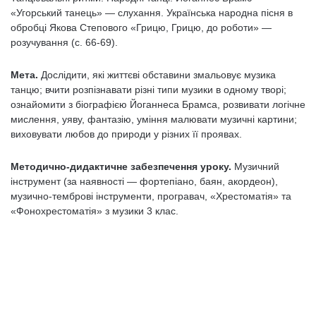
«Угорський танець» — слухання. Українська народна пісня в
обробці Якова Степового «Грицю, Грицю, до роботи» —
розучування (с. 66-69).
Мета.
Дослідити, які життєві обставини змальовує музика
танцю; вчити роз­пізнавати різні типи музики в одному творі;
ознайомити з біографією Йоганнеса Брамса, розвивати логічне
мислення, уяву, фантазію, уміння малювати музичні картини;
виховувати любов до природи у різних її проявах.
Методично-дидактичне забезпечення уроку.
Музичний
інструмент (за наявності — фортепіано, баян, акордеон),
музично-темброві інструменти, програвач, «Хрестоматія» та
«Фонохрестоматія» з музики 3 клас.