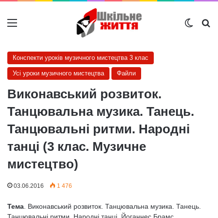
Меню
Switch
Ш
Конспекти уроків музичного мистецтва 3 клас
Усі уроки музичного мистецтва
Файли
Виконавський розвиток.
Танцювальна музика. Танець.
Танцювальні ритми. Народні
танці (3 клас. Музичне
мистецтво)
03.06.2016
1 476
Тема
. Виконавський розвиток. Танцювальна музика. Танець.
Танцювальні ритми. Народні танці. Йоганнес Брамс