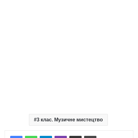
3 клас. Музичне мистецтво
Telegram
Viber
Надіслати електронною поштою
Надрукувати