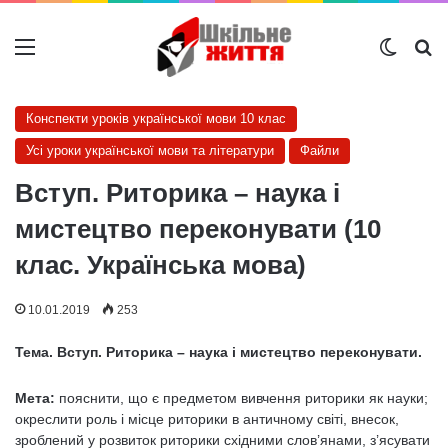
Меню
Switch
Ш
Конспекти уроків української мови 10 клас
Усі уроки української мови та літератури
Файли
Вступ. Риторика – наука і
мистецтво переконувати (10
клас. Українська мова)
10.01.2019
253
Тема. Вступ. Риторика – наука і мистецтво переконувати.
Мета:
пояснити, що є предметом вивчення риторики як науки;
окреслити роль і місце риторики в античному світі, внесок,
зроблений у розвиток риторики східними слов’янами, з’ясувати