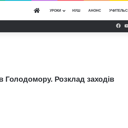
ГОЛОВНА
УРОКИ
НУШ
АНОНС
УЧИТЕЛЬС
Fac
в Голодомору. Розклад заходів