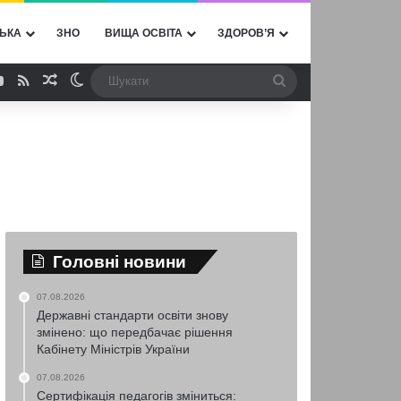
ЬКА
ЗНО
ВИЩА ОСВІТА
ЗДОРОВ’Я
ebook
YouTube
RSS
Випадкова стаття
Switch skin
Шукати
Головні новини
07.08.2026
Державні стандарти освіти знову
змінено: що передбачає рішення
Кабінету Міністрів України
07.08.2026
Сертифікація педагогів зміниться: