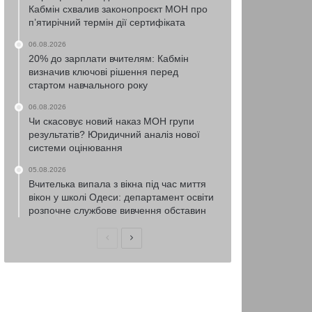
Кабмін схвалив законопроєкт МОН про
п’ятирічний термін дії сертифіката
06.08.2026
20% до зарплати вчителям: Кабмін
визначив ключові рішення перед
стартом навчального року
06.08.2026
Чи скасовує новий наказ МОН групи
результатів? Юридичний аналіз нової
системи оцінювання
05.08.2026
Вчителька випала з вікна під час миття
вікон у школі Одеси: департамент освіти
розпочне службове вивчення обставин
Попередня
Наступна
сторінка
сторінка