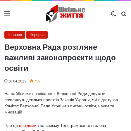
Меню
Switch
Ш
Головне
Перерва
Верховна Рада розгляне
важливі законопроєкти щодо
освіти
10.04.2023
759
На найближчих засіданнях Верховної Ради депутати
розглянуть декілька проєктів Законів України, які підготував
Комітет Верховної Ради України з питань освіти, науки та
інновацій.
Про це
повідомив
на своєму Телеграм-каналі голова