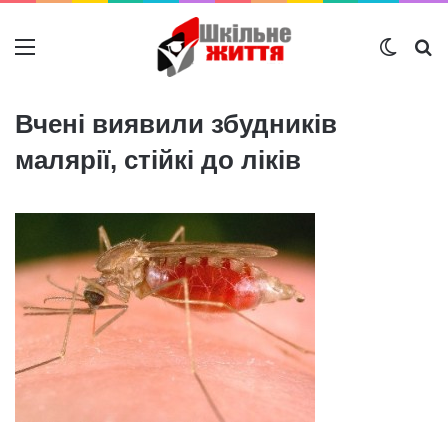
Меню
Switch
Ш
Вчені виявили збудників
малярії, стійкі до ліків