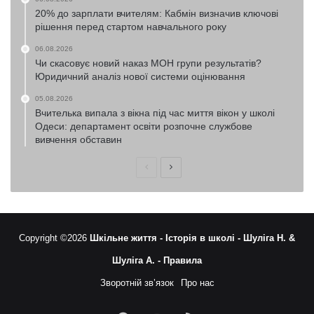
20% до зарплати вчителям: Кабмін визначив ключові
рішення перед стартом навчального року
06.08.2026
Чи скасовує новий наказ МОН групи результатів?
Юридичний аналіз нової системи оцінювання
05.08.2026
Вчителька випала з вікна під час миття вікон у школі
Одеси: департамент освіти розпочне службове
вивчення обставин
Попередня
Наступна
сторінка
сторінка
Copyright ©2026
Шкільне життя -
Історія в школі -
Шуліга Н. &
Шуліга А. -
Правила
Зворотній зв’язок
Про нас