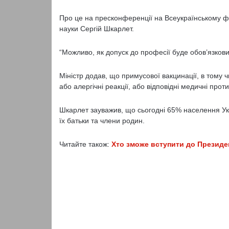
Про це на пресконференції на Всеукраїнському фору
науки Сергій Шкарлет.
“Можливо, як допуск до професії буде обов’язкови
Міністр додав, що примусової вакцинації, в тому ч
або алергічні реакції, або відповідні медичні прот
Шкарлет зауважив, що сьогодні 65% населення Україн
їх батьки та члени родин.
Читайте також:
Хто зможе вступити до Президе