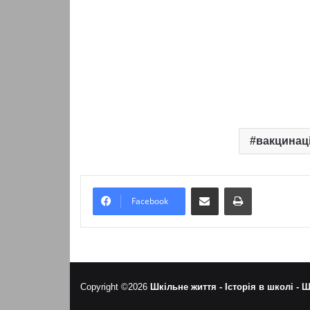
вакцинац
Надіслати електронною поштою
Надрукувати
Facebook
Copyright ©2026
Шкільне життя -
Історія в школі -
Ш