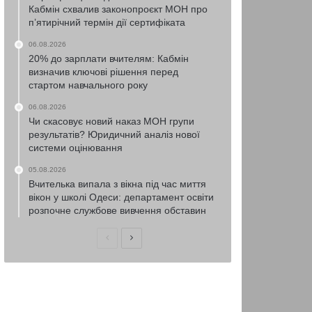
Кабмін схвалив законопроєкт МОН про
п’ятирічний термін дії сертифіката
06.08.2026
20% до зарплати вчителям: Кабмін
визначив ключові рішення перед
стартом навчального року
06.08.2026
Чи скасовує новий наказ МОН групи
результатів? Юридичний аналіз нової
системи оцінювання
05.08.2026
Вчителька випала з вікна під час миття
вікон у школі Одеси: департамент освіти
розпочне службове вивчення обставин
Попередня
Наступна
сторінка
сторінка