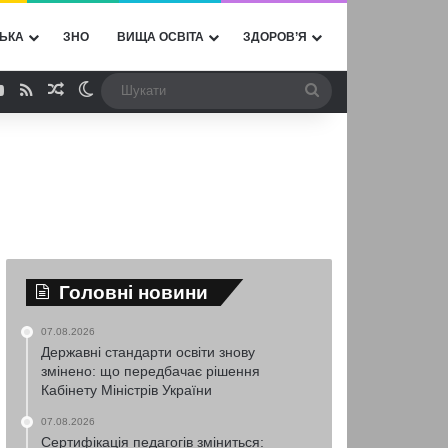
ЬКА
ЗНО
ВИЩА ОСВІТА
ЗДОРОВ’Я
ebook
YouTube
RSS
Випадкова стаття
Switch skin
Шукати
Головні новини
07.08.2026
Державні стандарти освіти знову
змінено: що передбачає рішення
Кабінету Міністрів України
07.08.2026
Сертифікація педагогів зміниться: