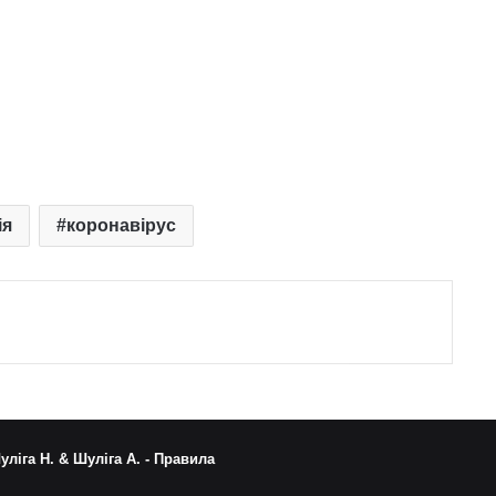
ія
коронавірус
уліга Н. & Шуліга А. -
Правила