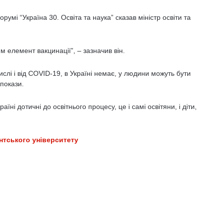
мі “Україна 30. Освіта та наука” сказав міністр освіти та
м елемент вакцинації”, – зазначив він.
ислі і від COVID-19, в Україні немає, у людини можуть бути
ипокази.
і дотичні до освітнього процесу, це і самі освітяни, і діти,
нтського університету