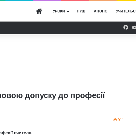
ГОЛОВНА
УРОКИ
НУШ
АНОНС
УЧИТЕЛЬС
Fac
мовою допуску до професії
911
фесії вчителя.