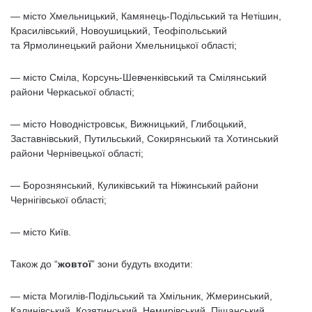
— місто Хмельницький, Камянець-Подільський та Нетішин,
Красилівський, Новоушицький, Теофіпольський
та Ярмолинецький райони Хмельницької області;
— місто Сміла, Корсунь-Шевченківський та Смілянський
райони Черкаської області;
— місто Новодністровськ, Вижницький, Глибоцький,
Заставнівський, Путильський, Сокирянський та Хотинський
райони Чернівецької області;
— Борознянський, Куликівський та Ніжинський райони
Чернігівської області;
— місто Київ.
Також до “
жовтої
” зони будуть входити:
— міста Могилів-Подільський та Хмільник, Жмеринський,
Калинівський, Козятинський, Немирівський, Піщанський,