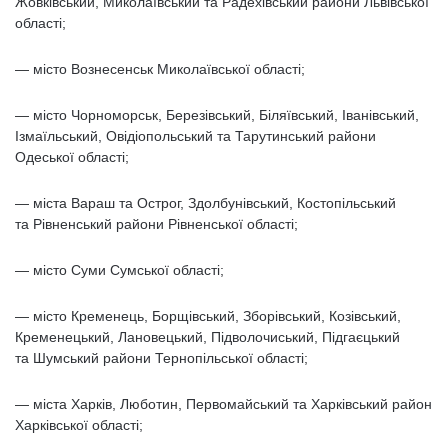
Жовківський, Миколаївський та Радехівський райони Львівської
області;
— місто Вознесенськ Миколаївської області;
— місто Чорноморськ, Березівський, Біляївський, Іванівський,
Ізмаїльський, Овідіопольський та Тарутинський райони
Одеської області;
— міста Вараш та Острог, Здолбунівський, Костопільський
та Рівненський райони Рівненської області;
— місто Суми Сумської області;
— місто Кременець, Борщівський, Зборівський, Козівський,
Кременецький, Лановецький, Підволочиський, Підгаєцький
та Шумський райони Тернопільської області;
— міста Харків, Люботин, Первомайський та Харківський район
Харківської області;