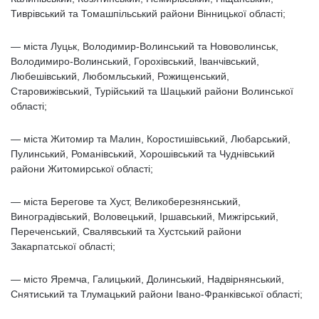
Тиврівський та Томашпільський райони Вінницької області;
— міста Луцьк, Володимир-Волинський та Нововолинськ,
Володимиро-Волинський, Горохівський, Іванчівський,
Любешівський, Любомльський, Рожищенський,
Старовижівський, Турійський та Шацький райони Волинської
області;
— міста Житомир та Малин, Коростишівський, Любарський,
Пулинський, Романівський, Хорошівський та Чуднівський
райони Житомирської області;
— міста Берегове та Хуст, Великоберезнянський,
Виноградівський, Воловецький, Іршавський, Мижгірський,
Переченський, Свалявський та Хустський райони
Закарпатської області;
— місто Яремча, Галицький, Долинський, Надвірнянський,
Снятиський та Тлумацький райони Івано-Франківської області;