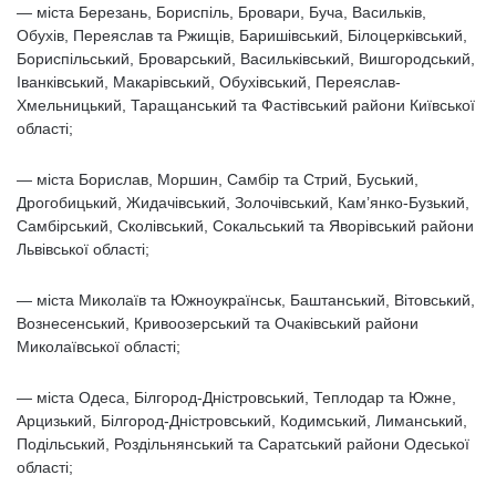
— міста Березань, Бориспіль, Бровари, Буча, Васильків,
Обухів, Переяслав та Ржищів, Баришівський, Білоцерківський,
Бориспільський, Броварський, Васильківський, Вишгородський,
Іванківський, Макарівський, Обухівський, Переяслав-
Хмельницький, Таращанський та Фастівський райони Київської
області;
— міста Борислав, Моршин, Самбір та Стрий, Буський,
Дрогобицький, Жидачівський, Золочівський, Кам’янко-Бузький,
Самбірський, Сколівський, Сокальський та Яворівський райони
Львівської області;
— міста Миколаїв та Южноукраїнськ, Баштанський, Вітовський,
Вознесенський, Кривоозерський та Очаківський райони
Миколаївської області;
— міста Одеса, Білгород-Дністровський, Теплодар та Южне,
Арцизький, Білгород-Дністровський, Кодимський, Лиманський,
Подільський, Роздільнянський та Саратський райони Одеської
області;