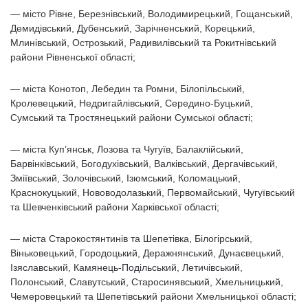
— місто Рівне, Березнівський, Володимирецький, Гощанський,
Демидівський, Дубенський, Зарічненський, Корецький,
Млинівський, Острозький, Радивилівський та Рокитнівський
райони Рівненської області;
— міста Конотоп, Лебедин та Ромни, Білопільський,
Кролевецький, Недригайлівський, Середино-Буцький,
Сумський та Тростянецький райони Сумської області;
— міста Куп’янськ, Лозова та Чугуїв, Балаклійський,
Барвінківський, Богодухівський, Валківський, Дергачівський,
Зміївський, Золочівський, Ізюмський, Коломацький,
Краснокуцький, Нововодолазький, Первомайський, Чугуївський
та Шевченківський райони Харківської області;
— міста Старокостянтинів та Шепетівка, Білогірський,
Віньковецький, Городоцький, Деражнянський, Дунаєвецький,
Ізяславський, Камянець-Подільський, Летичівський,
Полонський, Славутський, Старосинявський, Хмельницький,
Чемеровецький та Шепетівський райони Хмельницької області;