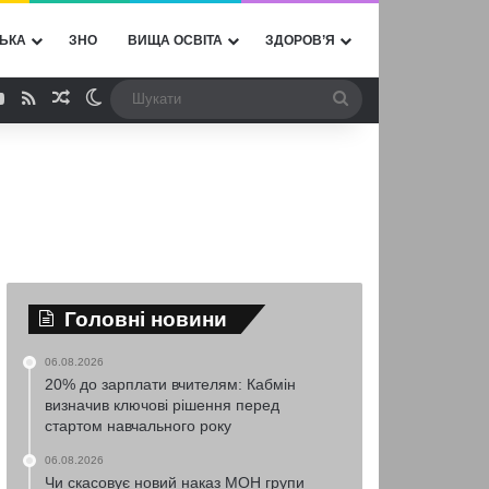
ЬКА
ЗНО
ВИЩА ОСВІТА
ЗДОРОВ’Я
ebook
YouTube
RSS
Випадкова стаття
Switch skin
Шукати
Головні новини
06.08.2026
20% до зарплати вчителям: Кабмін
визначив ключові рішення перед
стартом навчального року
06.08.2026
Чи скасовує новий наказ МОН групи