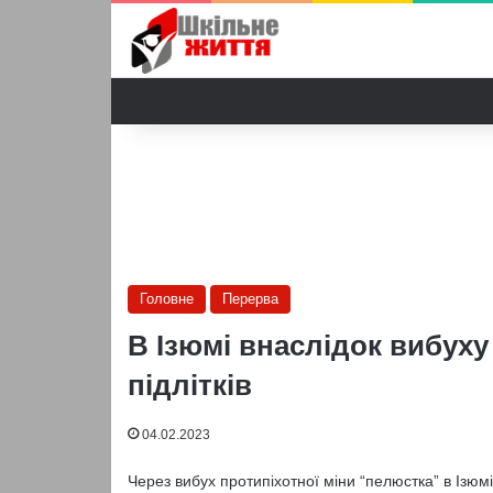
Головне
Перерва
В Ізюмі внаслідок вибух
підлітків
04.02.2023
Через вибух протипіхотної міни “пелюстка” в Ізюмі 