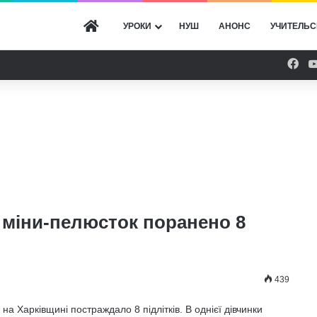
ГОЛОВНА
УРОКИ
НУШ
АНОНС
УЧИТЕЛЬС
Fac
у міни-пелюсток поранено 8
439
на Харківщині постраждало 8 підлітків. В однієї дівчинки