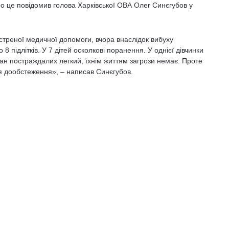
ро це повідомив голова Харківської ОВА Олег Синєгубов у
треної медичної допомоги, вчора внаслідок вибуху
8 підлітків. У 7 дітей осколкові поранення. У однієї дівчинки
тан постраждалих легкий, їхнім життям загрози немає. Проте
 для дообстеження», – написав Синєгубов.