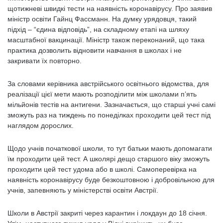
щотижневі швидкі тести на наявність коронавірусу. Про заявив
міністр освіти Гайнц Фассманн. На думку урядовця, такий
підхід – “єдина відповідь”, на складному етапі на шляху
масштабної вакцинації. Міністр також переконаний, що така
практика дозволить відновити навчання в школах і не
закривати їх повторно.
За словами керівника австрійського освітнього відомства, для
реалізації цієї мети мають розподілити між школами п’ять
мільйонів тестів на антигени. Зазначається, що старші учні самі
зможуть раз на тиждень по понеділках проходити цей тест під
наглядом дорослих.
Щодо учнів початкової школи, то тут батьки мають допомагати
їм проходити цей тест. А школярі дещо старшого віку зможуть
проходити цей тест удома або в школі. Самоперевірка на
наявність коронавірусу буде безкоштовною і добровільною для
учнів, запевняють у міністерстві освіти Австрії.
Школи в Австрії закриті через карантин і локдаун до 18 січня.