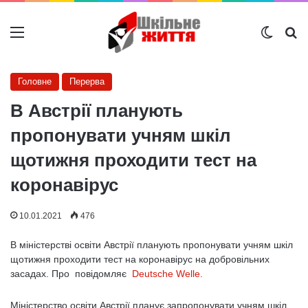
Меню
Switch
Ш
Головне
Перерва
В Австрії планують
пропонувати учням шкіл
щотижня проходити тест на
коронавірус
10.01.2021
476
В міністерстві освіти Австрії планують пропонувати учням шкіл
щотижня проходити тест на коронавірус на добровільних
засадах. Про повідомляє
Deutsche Welle.
Міністерство освіти Австрії планує запропонувати учням шкіл