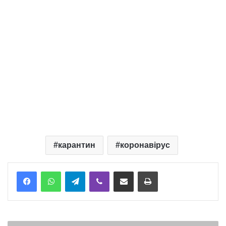
карантин
коронавірус
Telegram
Viber
Надіслати електронною поштою
Надрукувати