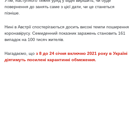
Утім, наступного тижня уряд у Відні вирішить, чи буде
повернення до занять саме з цієї дати, чи це станеться
пізніше.
Нині в Австрії спостерігаються досить високі темпи поширення
коронавірусу. Семиденний показник заражень становить 161
випадок на 100 тисяч жителів.
Нагадаємо, що
з 8 до 24 січня включно 2021 року в Україні
діятимуть посилені карантинні обмеження.