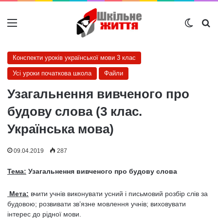
Меню
Switch
Ш
Конспекти уроків української мови 3 клас
Усі уроки початкова школа
Файли
Узагальнення вивченого про
будову слова (3 клас.
Українська мова)
09.04.2019
287
Тема:
Узагальнення вивченого про будову слова
Мета:
вчити учнів виконувати усний і письмовий розбір слів за
будовою; розвивати зв’язне мовлення учнів; виховувати
інтерес до рідної мови.