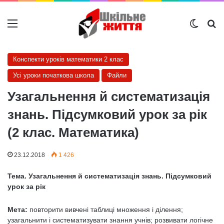
Меню
Switch
Ш
Конспекти уроків математики 2 клас
Усі уроки початкова школа
Файли
Узагальнення й систематизація
знань. Підсумковий урок за рік
(2 клас. Математика)
23.12.2018
1 426
Тема. Узагальнення й систематизація знань. Підсумковий
урок за рік
Мета:
повторити вивчені таблиці множення і ділення;
узагальнити і систематизувати знання учнів; розвивати логічне