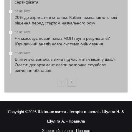
сертифіката
06.08.2026
20% до зарплати вчителям: Кабмін визначив ключові
рішення перед стартом навчального року
06.08.2026
Чи скасовує новий наказ МОН групи результатів?
Юридичний аналіз нової системи оцінювання
05.08.2026
Вчителька випала з вікна під час миття вікон у школі
Одеси: департамент освіти розпочне службове
вивчення обставин
Попередня
Наступна
сторінка
сторінка
Copyright ©2026
Шкільне життя -
Історія в школі -
Шуліга Н. &
Шуліга А. -
Правила
Зворотній зв’язок
Про нас