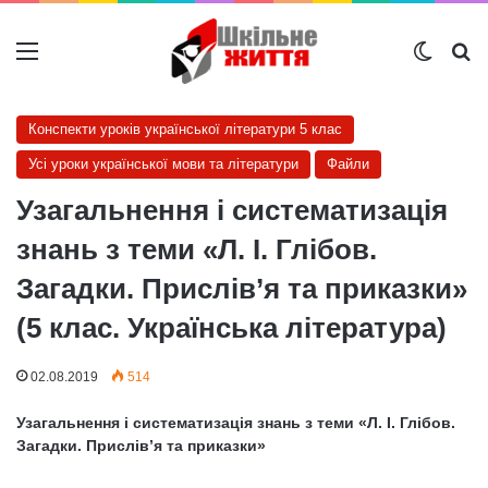
Меню
Switch
Ш
Конспекти уроків української літератури 5 клас
Усі уроки української мови та літератури
Файли
Узагальнення і систематизація
знань з теми «Л. І. Глібов.
Загадки. Прислів’я та приказки»
(5 клас. Українська література)
02.08.2019
514
Узагальнення і систематизація знань з теми «Л. І. Глібов.
Загадки. Прислів’я та приказки»