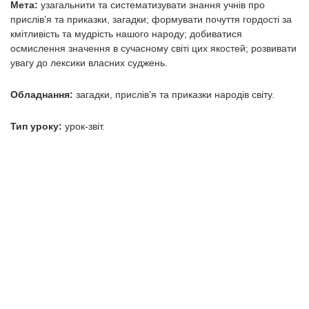
Мета:
узагальнити та систематизувати знання учнів про
прислів’я та приказки, загадки; формувати почуття гордості за
кмітливість та мудрість нашого народу; добиватися
осмислення значення в сучасному світі цих якостей; розвивати
увагу до лексики власних суджень.
Обладнання:
загадки, прислів’я та приказки народів світу.
Тип уроку:
урок-звіт.