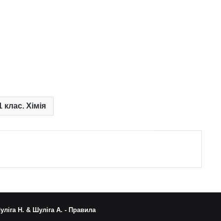
1 клас. Хімія
уліга Н. & Шуліга А. -
Правила