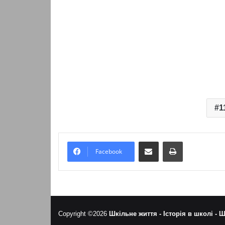
1
Надіслати електронною поштою
Надрукувати
Facebook
Copyright ©2026
Шкільне життя -
Історія в школі -
Ш