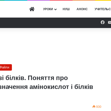
ГОЛОВНА
УРОКИ
НУШ
АНОНС
УЧИТЕЛЬС
Fac
Файли
зі білків. Поняття про
 значення амінокислот і білків
930