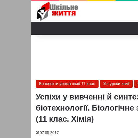
Конспекти уроків хімії 11 клас
Усі уроки хімії
Успіхи у вивченні й синте
біотехнології. Біологічне
(11 клас. Хімія)
07.05.2017