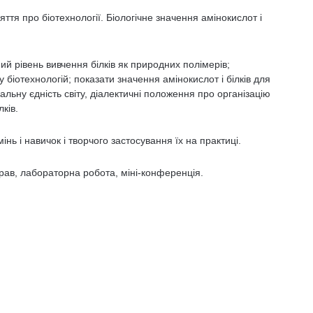
няття про біотехнології. Біологічне значення амінокислот і
ий рівень вивчення білків як природних полімерів;
біотехнологій; показати значення амінокислот і білків для
льну єдність світу, діалектичні положення про організацію
ків.
інь і навичок і творчого застосування їх на практиці.
прав, лабораторна робота, міні-конференція.