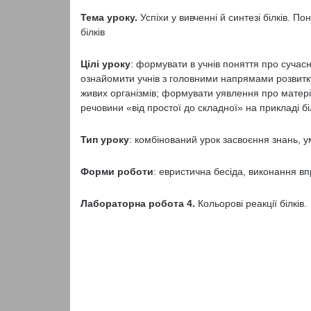
Тема уроку.
Успіхи у вивченні й синтезі білків. По
білків
Цілі уроку
: формувати в учнів поняття про сучасн
ознайомити учнів з головними напрямами розвитку 
живих організмів; формувати уявлення про матеріа
речовини «від простої до складної» на прикладі біл
Тип уроку
: комбінований урок засвоєння знань, ум
Форми роботи
: евристична бесіда, виконання в
Лабораторна робота 4.
Кольорові реакції білків.