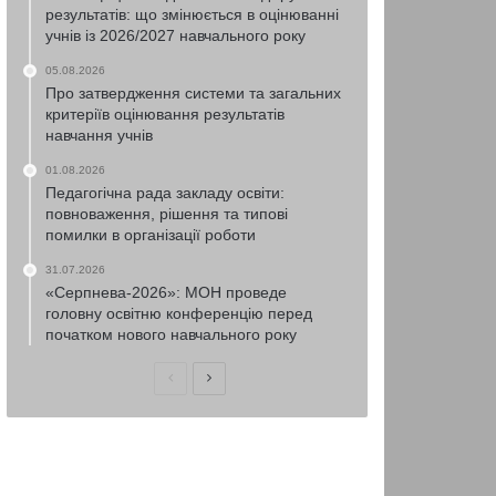
результатів: що змінюється в оцінюванні
учнів із 2026/2027 навчального року
05.08.2026
Про затвердження системи та загальних
критеріїв оцінювання результатів
навчання учнів
01.08.2026
Педагогічна рада закладу освіти:
повноваження, рішення та типові
помилки в організації роботи
31.07.2026
«Серпнева-2026»: МОН проведе
головну освітню конференцію перед
початком нового навчального року
Попередня
Наступна
сторінка
сторінка