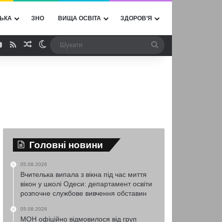
ЬКА
ЗНО
ВИЩА ОСВІТА
ЗДОРОВ’Я
ebook
YouTube
RSS
Випадкова стаття
Switch skin
Шукати
Головні новини
05.08.2026
Вчителька випала з вікна під час миття
вікон у школі Одеси: департамент освіти
розпочне службове вивчення обставин
05.08.2026
МОН офіційно відмовилося від груп