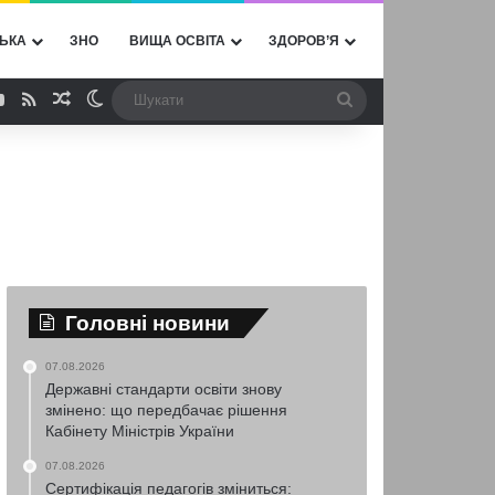
ЬКА
ЗНО
ВИЩА ОСВІТА
ЗДОРОВ’Я
ebook
YouTube
RSS
Випадкова стаття
Switch skin
Шукати
Головні новини
07.08.2026
Державні стандарти освіти знову
змінено: що передбачає рішення
Кабінету Міністрів України
07.08.2026
Сертифікація педагогів зміниться: