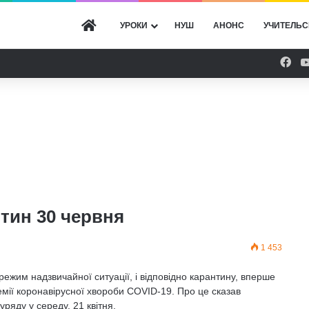
ГОЛОВНА
УРОКИ
НУШ
АНОНС
УЧИТЕЛЬС
Fac
тин 30 червня
1 453
режим надзвичайної ситуації, і відповідно карантину, вперше
емії коронавірусної хвороби COVID-19. Про це сказав
ряду у середу, 21 квітня.