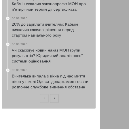
Кабмін схвалив законопроєкт МОН про
п’ятирічний термін дії сертифіката
06.08.2026
20% до зарплати вчителям: Кабмін
визначив ключові рішення перед
стартом навчального року
06.08.2026
Чи скасовує новий наказ МОН групи
результатів? Юридичний аналіз нової
системи оцінювання
05.08.2026
Вчителька випала з вікна під час миття
вікон у школі Одеси: департамент освіти
розпочне службове вивчення обставин
Попередня
Наступна
сторінка
сторінка