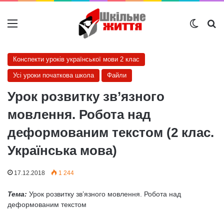
Меню
Switch
Ш
Конспекти уроків української мови 2 клас
Усі уроки початкова школа
Файли
Урок розвитку зв’язного
мовлення. Робота над
деформованим текстом (2 клас.
Українська мова)
17.12.2018
1 244
Тема:
Урок розвитку зв’язного мовлення. Робота над
деформованим текстом