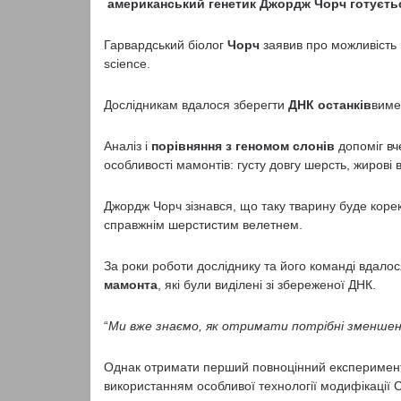
американський генетик Джордж Чорч готуєтьс
Гарвардський біолог
Чорч
заявив про можливість 
science.
Дослідникам вдалося зберегти
ДНК останків
виме
Аналіз і
порівняння з геномом слонів
допоміг вч
особливості мамонтів: густу довгу шерсть, жирові 
Джордж Чорч зізнався, що таку тварину буде корек
справжнім шерстистим велетнем.
За роки роботи досліднику та його команді вдалос
мамонта
, які були виділені зі збереженої ДНК.
“
Ми вже знаємо, як отримати потрібні зменшені 
Однак отримати перший повноцінний експеримент
використанням особливої технології модифікації 