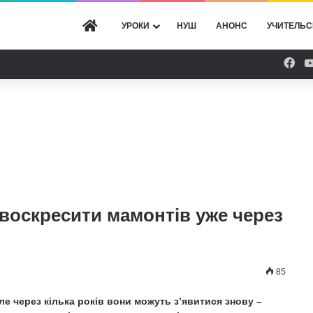
ГОЛОВНА
УРОКИ
НУШ
АНОНС
УЧИТЕЛЬС
Fac
 воскресити мамонтів уже через
85
ле через кілька років вони можуть з’явитися знову –