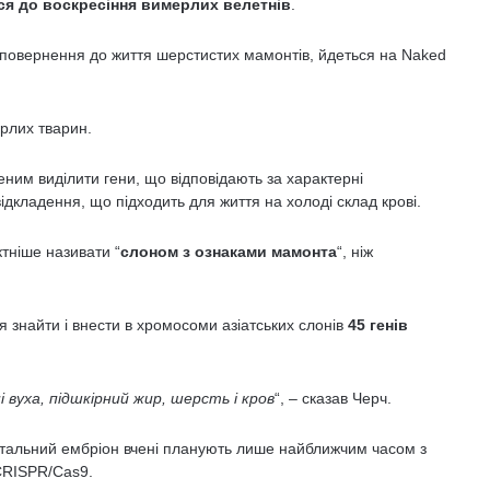
я до воскресіння вимерлих велетнів
.
повернення до життя шерстистих мамонтів, йдеться на Naked
рлих тварин.
еним виділити гени, що відповідають за характерні
відкладення, що підходить для життя на холоді склад крові.
тніше називати “
слоном з ознаками мамонта
“, ніж
я знайти і внести в хромосоми азіатських слонів
45 генів
вуха, підшкірний жир, шерсть і кров
“, – сказав Черч.
альний ембріон вчені планують лише найближчим часом з
CRISPR/Cas9.