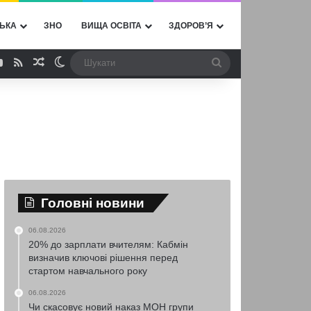
ЬКА
ЗНО
ВИЩА ОСВІТА
ЗДОРОВ’Я
ebook
YouTube
RSS
Випадкова стаття
Switch skin
Шукати
Головні новини
06.08.2026
20% до зарплати вчителям: Кабмін
визначив ключові рішення перед
стартом навчального року
06.08.2026
Чи скасовує новий наказ МОН групи