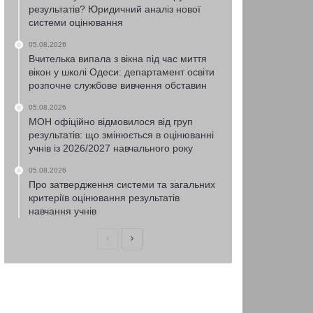
результатів? Юридичний аналіз нової
системи оцінювання
05.08.2026
Вчителька випала з вікна під час миття
вікон у школі Одеси: департамент освіти
розпочне службове вивчення обставин
05.08.2026
МОН офіційно відмовилося від груп
результатів: що змінюється в оцінюванні
учнів із 2026/2027 навчального року
05.08.2026
Про затвердження системи та загальних
критеріїв оцінювання результатів
навчання учнів
Попередня
Наступна
сторінка
сторінка