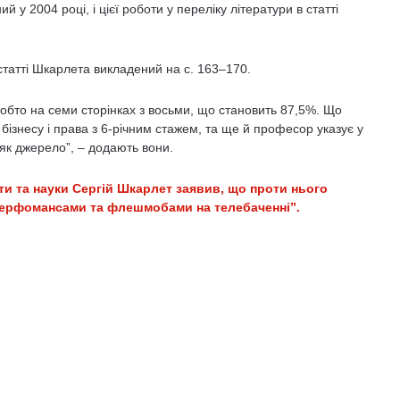
 у 2004 році, і цієї роботи у переліку літератури в статті
татті Шкарлета викладений на с. 163–170.
тобто на семи сторінках з восьми, що становить 87,5%. Що
, бізнесу і права з 6-річним стажем, та ще й професор указує у
 як джерело”, – додають вони.
іти та науки Сергій Шкарлет заявив, що проти нього
 перфомансами та флешмобами на телебаченні”.