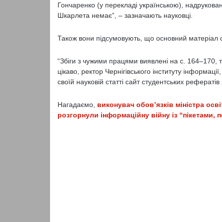
Гончаренко (у перекладі українською), надрукований
Шкарлета немає”, – зазначають науковці.
Також вони підсумовують, що основний матеріал с
“Збіги з чужими працями виявлені на с. 164–170, 
цікаво, ректор Чернігівського інституту інформації
своїй науковій статті сайт студентських рефератів
Нагадаємо,
виконувач обов’язків міністра осв
розгорнули інформаційну війну із “пікетами,