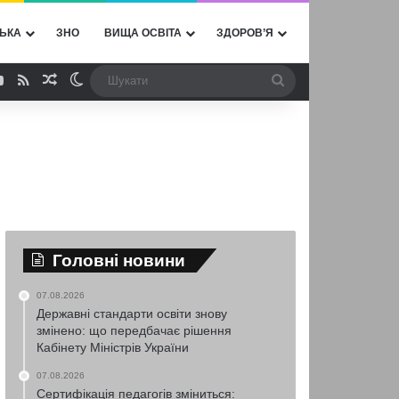
ЬКА
ЗНО
ВИЩА ОСВІТА
ЗДОРОВ’Я
ebook
YouTube
RSS
Випадкова стаття
Switch skin
Шукати
Головні новини
07.08.2026
Державні стандарти освіти знову
змінено: що передбачає рішення
Кабінету Міністрів України
07.08.2026
Сертифікація педагогів зміниться: