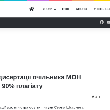
ГОЛОВНА
УРОКИ
НУШ
АНОНС
УЧИТЕЛЬС
Fac
 дисертації очільника МОН
90% плагіату
411
ії в.о. міністра освіти і науки Сергія Шкарлета і