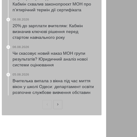
Кабмін схвалив законопроєкт МОН про
п’ятирічний термін дії сертифіката
06.08.2026
20% до зарплати вчителям: Кабмін
визначив ключові рішення перед
стартом навчального року
06.08.2026
Чи скасовує новий наказ МОН групи
результатів? Юридичний аналіз нової
системи оцінювання
05.08.2026
Вчителька випала з вікна під час миття
вікон у школі Одеси: департамент освіти
розпочне службове вивчення обставин
Попередня
Наступна
сторінка
сторінка