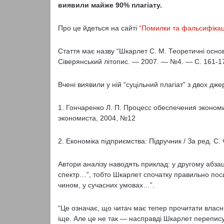
виявили майже 90% плагіату.
Про це йдеться на сайті
“Помилки та фальсифікаці
Стаття має назву “Шкарлет С. М. Теоретичні осно
Сіверянський літопис. — 2007. — №4. — С. 161-17
Вчені виявили у ній “суцільний плагіат” з двох дже
1. Гончаренко Л. П. Процесс обеспечения эконом
экономиста, 2004, №12
2. Економіка підприємства: Підручник / За ред. С.
Автори аналізу наводять приклад: у другому абзац
спектр…”, тобто Шкарлет спочатку правильно поси
чином, у сучасних умовах…”.
“Це означає, що читач має тепер прочитати власн
іще. Але це не так — насправді Шкарлет перепису