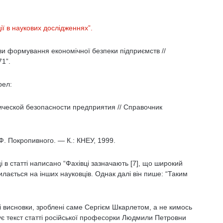
ї в наукових дослідженнях”.
ви формування економічної безпеки підприємств //
1”.
рел:
ической безопасности предприятия // Справочник
 Ф. Покропивного. — К.: КНЕУ, 1999.
і в статті написано “Фахівці зазначають [7], що широкий
лається на інших науковців. Однак далі він пише: “Таким
і висновки, зроблені саме Сергієм Шкарлетом, а не кимось
є текст статті російської професорки Людмили Петровни