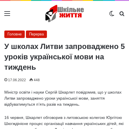
Меню
Switch
Ш
Головне
Перерва
У школах Литви запроваджено 5
уроків української мови на
тиждень
17.06.2022
448
Міністр освіти і науки Сергій Шкарлет повідомив, що у школах
Литви запроваджено уроки української мови, заняття
відбуватимуться п’ять разів на тиждень
.
16 червня, Шкарлет обговорив з литовською колегою Юргітою
Шюгждінієне процес організації навчання українських дітей, які