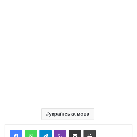
українська мова
Telegram
Viber
Надіслати електронною поштою
Надрукувати