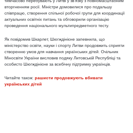
тимчасово перебувають у Литві у зв’язку з повномасштабним
вторгненням росії. Міністри домовилися про подальшу
співпрацю, створення спільної робочої групи для координації
актуальних освітніх питань та обговорили організацію
проведення національного мультипредметного тесту.
Як повідомив Шкарлет, Шюгждінієне запевнила, що
міністерство освіти, науки і спорту Литви продовжить сприяти
створенню умов для навчання українських дітей. Очільник
Міносвіти України висловив подяку Литовській Республіці та
особисто Шюгждінієне за всебічну підтримку українців.
Читайте також:
рашисти продовжують вбивати
українських дітей