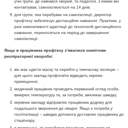
учні групи, де навчався хворий, та педагоги, з якими він
контактував, самоізолюються на 14 днів;
для групи, яка перебуває на самоізоляції, директор
профтеху забезпечує дистанційне навчання. Практика, у
разі неможливості адаптації до технологій дистанційного
навчання, переноситься на період до завершення
самоізоляції.
Якщо в працівника профтеху з’явилися симптоми
респіраторної хвороби:
він має одягти маску та перейти у тимчасову ізоляцію –
для цього заклад профосвіти відводить окреме
приміщення;
медичний працівник проводить первинний огляд особи,
вимірює температуру та, за потреби, викликає швидку;
керівник закладу відправляє працівника додому для
подальшого звернення до лікарні. Якщо є потреба у
госпіталізації – швидка допомога доставляє працівника до
стаціонару;
в приміщені, де перебував працівник, проводиться