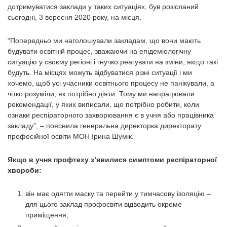
дотримуватися заклади у таких ситуаціях, був розісланий
сьогодні, 3 вересня 2020 року, на місця.
“Попередньо ми наголошували закладам, що вони мають
будувати освітній процес, зважаючи на епідеміологічну
ситуацію у своєму регіоні і гнучко реагувати на зміни, якщо такі
будуть. На місцях можуть відбуватися різні ситуації і ми
хочемо, щоб усі учасники освітнього процесу не панікували, а
чітко розуміли, як потрібно діяти. Тому ми напрацювали
рекомендації, у яких виписали, що потрібно робити, коли
ознаки респіраторного захворювання є в учня або працівника
закладу”, – пояснила генеральна директорка директорату
професійної освіти МОН Ірина Шумік.
Якщо в учня профтеху з’явилися симптоми респіраторної
хвороби:
він має одягти маску та перейти у тимчасову ізоляцію –
для цього заклад профосвіти відводить окреме
приміщення;