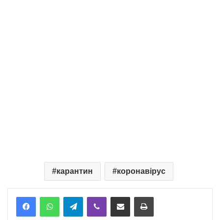
карантин
коронавірус
Telegram
Viber
Надіслати електронною поштою
Надрукувати