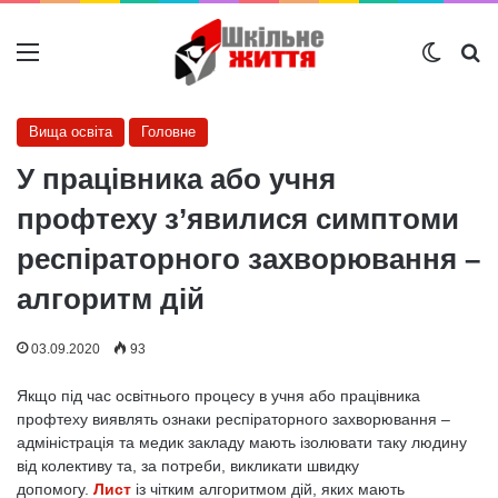
Меню
Switch
Ш
Вища освіта
Головне
У працівника або учня
профтеху з’явилися симптоми
респіраторного захворювання –
алгоритм дій
03.09.2020
93
Якщо під час освітнього процесу в учня або працівника
профтеху виявлять ознаки респіраторного захворювання –
адміністрація та медик закладу мають ізолювати таку людину
від колективу та, за потреби, викликати швидку
допомогу.
Лист
із чітким алгоритмом дій, яких мають