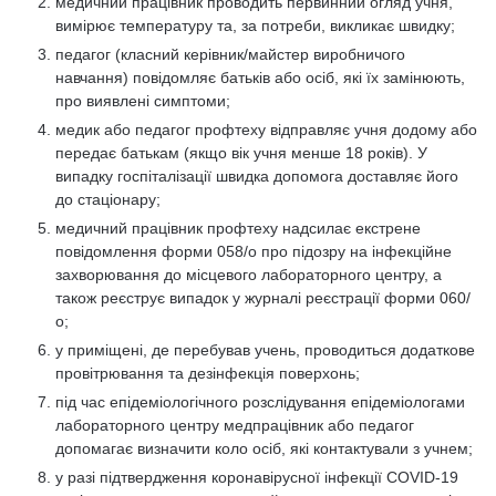
медичний працівник проводить первинний огляд учня,
вимірює температуру та, за потреби, викликає швидку;
педагог (класний керівник/майстер виробничого
навчання) повідомляє батьків або осіб, які їх замінюють,
про виявлені симптоми;
медик або педагог профтеху відправляє учня додому або
передає батькам (якщо вік учня менше 18 років). У
випадку госпіталізації швидка допомога доставляє його
до стаціонару;
медичний працівник профтеху надсилає екстрене
повідомлення форми 058/о про підозру на інфекційне
захворювання до місцевого лабораторного центру, а
також реєструє випадок у журналі реєстрації форми 060/
о;
у приміщені, де перебував учень, проводиться додаткове
провітрювання та дезінфекція поверхонь;
під час епідеміологічного розслідування епідеміологами
лабораторного центру медпрацівник або педагог
допомагає визначити коло осіб, які контактували з учнем;
у разі підтвердження коронавірусної інфекції COVID-19