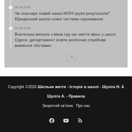
06.08.2026
Чи скасовує новий наказ МОН групи результатів?
Юридичний аналіз нової системи оцінювання
05.08.2026
Вчителька випала з вікна під час миття вікон у школі
Одеси: департамент освіти розпочне службове
вивчення обставин
Попередня
Наступна
сторінка
сторінка
Copyright ©2026
Шкільне життя -
Історія в школі -
Шуліга Н. &
Шуліга А. -
Правила
Зворотній зв’язок
Про нас
Facebook
YouTube
RSS