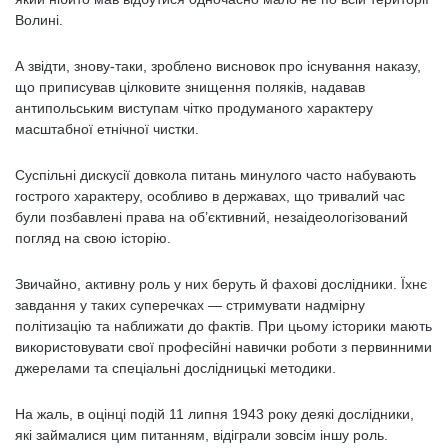
Волині.
А звідти, знову-таки, зроблено висновок про існування наказу,
що приписував цілковите знищення поляків, надавав
антипольським виступам чітко продуманого характеру
масштабної етнічної чистки.
Суспільні дискусії довкола питань минулого часто набувають
гострого характеру, особливо в державах, що тривалий час
були позбавлені права на об’єктивний, незаідеологізований
погляд на свою історію.
Звичайно, активну роль у них беруть й фахові дослідники. Їхнє
завдання у таких суперечках — стримувати надмірну
політизацію та наближати до фактів. При цьому історики мають
використовувати свої професійні навички роботи з первинними
джерелами та спеціальні дослідницькі методики.
На жаль, в оцінці подій 11 липня 1943 року деякі дослідники,
які займалися цим питанням, відіграли зовсім іншу роль.