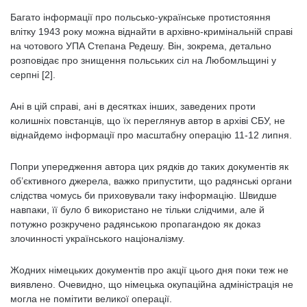
Багато інформації про польсько-українське протистояння
влітку 1943 року можна віднайти в архівно-кримінальній справі
на чотового УПА Степана Редешу. Він, зокрема, детально
розповідає про знищення польських сіл на Любомльщині у
серпні [2].
Ані в цій справі, ані в десятках інших, заведених проти
колишніх повстанців, що їх переглянув автор в архіві СБУ, не
віднайдемо інформації про масштабну операцію 11-12 липня.
Попри упередження автора цих рядків до таких документів як
об’єктивного джерела, важко припустити, що радянські органи
слідства чомусь би приховували таку інформацію. Швидше
навпаки, її було б використано не тільки слідчими, але й
потужно розкручено радянською пропагандою як доказ
злочинності українського націоналізму.
Жодних німецьких документів про акції цього дня поки теж не
виявлено. Очевидно, що німецька окупаційна адміністрація не
могла не помітити великої операції.