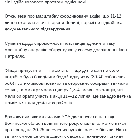
сіл і здійснювалася протягом однієї ночі.
Отже, теза про масштабну координовану акцію, що 11-12
липня охопила значні терени Волині, наразі не віднайшла
документального підтвердження.
Сумніви щодо спроможності повстанців здійснити таку
масштабну операцію обґрунтував у своєму дослідженні Іван
Патриляк.
“Якщо припустити, — пише він, — що для атаки на село
потрібно було б виділити бодай одну чоту (30-40 озброєних
осіб) і сотню змобілізованих та озброєних сокирами і вилами
селян, то ми отримаємо цифру 1,8-4 тисяч повстанців, які
мали би брати участь в акції 11—12 липня. Це занадто велика
кількість як для декількох районів.
Враховуючи, якими силами УПА диспонувала на півдні
Волинської області в липні того року, очевидно, могло йтися
про напад на 20-25 населених пунктів, але не більше. Навіть
за таких умов це була доволі складна з технічного погляду