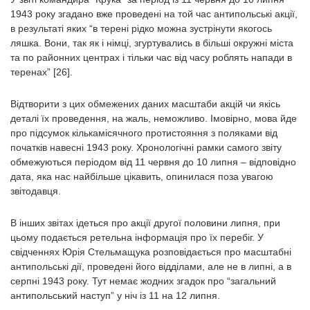
1943 року згадано вже проведені на той час антипольські акції,
в результаті яких “в терені рідко можна зустрінути якогось
ляшка. Вони, так як і німці, згуртувались в більші окружні міста
та по районних центрах і тільки час від часу роблять напади в
теренах” [26].
Відтворити з цих обмежених даних масштаби акцій чи якісь
деталі їх проведення, на жаль, неможливо. Імовірно, мова йде
про підсумок кількамісячного протистояння з поляками від
початків навесні 1943 року. Хронологічні рамки самого звіту
обмежуються періодом від 11 червня до 10 липня – відповідно
дата, яка нас найбільше цікавить, опинилася поза увагою
звітодавця.
В інших звітах ідеться про акції другої половини липня, при
цьому подається ретельна інформація про їх перебіг. У
свідченнях Юрія Стельмащука розповідається про масштабні
антипольські дії, проведені його відділами, але не в липні, а в
серпні 1943 року. Тут немає жодних згадок про “загальний
антипольський наступ” у ніч із 11 на 12 липня.