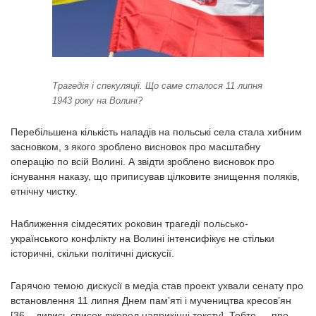
Трагедія і спекуляції. Що саме сталося 11 липня
1943 року на Волині?
Перебільшена кількість нападів на польські села стала хибним
засновком, з якого зроблено висновок про масштабну
операцію по всій Волині. А звідти зроблено висновок про
існування наказу, що приписував цілковите знищення поляків,
етнічну чистку.
Наближення сімдесятих роковин трагедії польсько-
українського конфлікту на Волині інтенсифікує не стільки
історичні, скільки політичні дискусії.
Гарячою темою дискусії в медіа став проект ухвали сенату про
встановлення 11 липня Днем пам’яті і мучеництва кресов’ян
[36 – дивись список джерел наприкінці тексту]. Тобто — про