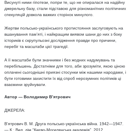
Висунуті ними гіпотези, попри те, що не опиралася на надійну
джерельну базу, стали підставою для різноманітних політичних
спекуляцій довкола важких сторінок минулого.
Жертви польсько-українського протистояння заслуговують на
вшанування пам’яті, і найкращим виявом шани до них з боку
істориків є скрупульозні дослідження правди про причини,
перебіг та масштаби цієї трагедії.
А її масштаби були значними і без жодних надумувань та
перебільшень. Достатніми для того, аби зрозуміти, якою ціною
оплачені сьогоднішні приязні стосунки між нашими народами, і
бути готовими захистити їх від спроб нерозумних політиків ці
взаємини зруйнувати.
Автор — Володимир В’ятрович
ДЖЕРЕЛА:
В’ятрович В. М. Друга польсько-українська війна. 1942—1947.
— К.: Вид. дім “Києво-Могилянська академія”, 2012.