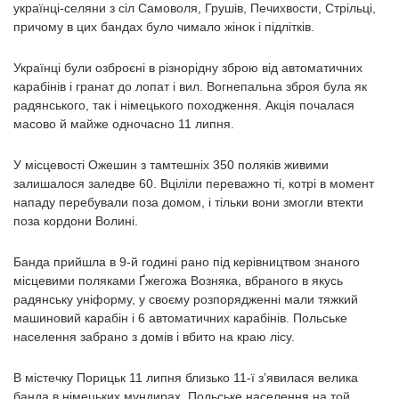
українці-селяни з сіл Самоволя, Грушів, Печихвости, Стрільці,
причому в цих бандах було чимало жінок і підлітків.
Українці були озброєні в різнорідну зброю від автоматичних
карабінів і гранат до лопат і вил. Вогнепальна зброя була як
радянського, так і німецького походження. Акція почалася
масово й майже одночасно 11 липня.
У місцевості Ожешин з тамтешніх 350 поляків живими
залишалося заледве 60. Вціліли переважно ті, котрі в момент
нападу перебували поза домом, і тільки вони змогли втекти
поза кордони Волині.
Банда прийшла в 9-й годині рано під керівництвом знаного
місцевими поляками Ґжегожа Возняка, вбраного в якусь
радянську уніформу, у своєму розпорядженні мали тяжкий
машиновий карабін і 6 автоматичних карабінів. Польське
населення забрано з домів і вбито на краю лісу.
В містечку Порицьк 11 липня близько 11-ї з’явилася велика
банда в німецьких мундирах. Польське населення на той