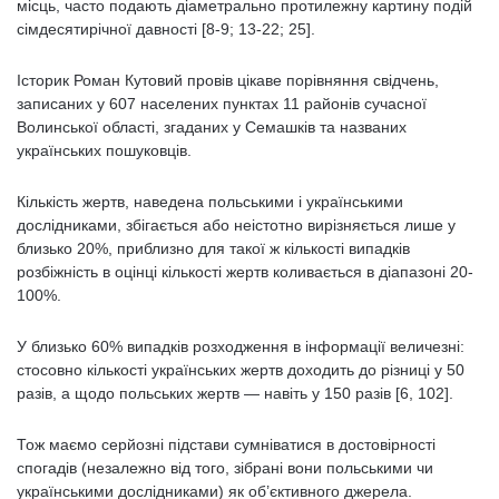
місць, часто подають діаметрально протилежну картину подій
сімдесятирічної давності [8-9; 13-22; 25].
Історик Роман Кутовий провів цікаве порівняння свідчень,
записаних у 607 населених пунктах 11 районів сучасної
Волинської області, згаданих у Семашків та названих
українських пошуковців.
Кількість жертв, наведена польськими і українськими
дослідниками, збігається або неістотно вирізняється лише у
близько 20%, приблизно для такої ж кількості випадків
розбіжність в оцінці кількості жертв коливається в діапазоні 20-
100%.
У близько 60% випадків розходження в інформації величезні:
стосовно кількості українських жертв доходить до різниці у 50
разів, а щодо польських жертв — навіть у 150 разів [6, 102].
Тож маємо серйозні підстави сумніватися в достовірності
спогадів (незалежно від того, зібрані вони польськими чи
українськими дослідниками) як об’єктивного джерела.