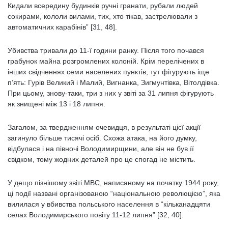
Кидали всередину будинків ручні гранати, рубали людей
сокирами, кололи вилами, тих, хто тікав, застрелювали з
автоматичних карабінів” [31, 48].
Убивства тривали до 11-ї години ранку. Після того почався
грабунок майна розгромлених колоній. Крім перелічених в
інших свідченнях семи населених пунктів, тут фігурують іще
п’ять: Гурів Великий і Малий, Вигнанка, Зигмунтівка, Вітолдівка.
При цьому, знову-таки, три з них у звіті за 31 липня фігурують
як знищені між 13 і 18 липня.
Загалом, за твердженням очевидця, в результаті цієї акції
загинуло більше тисячі осіб. Схожа атака, на його думку,
відбулася і на півночі Володимирщини, але він не був її
свідком, тому жодних деталей про це спогад не містить.
У дещо пізнішому звіті МВС, написаному на початку 1944 року,
ці події названі організованою “національною революцією”, яка
вилилася у вбивства польського населення в “кільканадцяти
селах Володимирського повіту 11-12 липня” [32, 40].