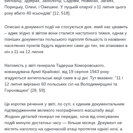
Вигнанці, Здзярах, Забoлотці, Садовій, Новинах, Загаях,
Порицьку, Олені, і Ожешині. У луцькій єпархії з 11 липня цього
року вбито 40 ксьондзів” [12, 518].
Описані в документі події не стосуються дня, який нас цікавить
– адже згідно зі звітом вони сталися наступного тижня, однак у
пізніших документах польського підпілля більшість із названих
населених пунктів будуть віднесені саме до тих, які атаковані в
ніч з 11 на 12 липня.
Натомість у звіті генерала Тадеуша Коморовського,
командувача Армії Крайової, від 19 серпня 1943 року
згадуються антипольські акції саме в ці дні. Тут вказано: “11 і
12 липня вирізано 60 польських сіл на Володимирщині та
Горохівщині” [28, 59].
Це коротке речення у звіті, по суті, є єдиним документальним
підтвердженням великого географічного масштабу акції.
Жодних деталей генерал не передає, хоча від описуваних
подій минуло достатньо часу — більше місяця. Документ не
містить наголосу на одночасній атаці протягом однієї ночі, а