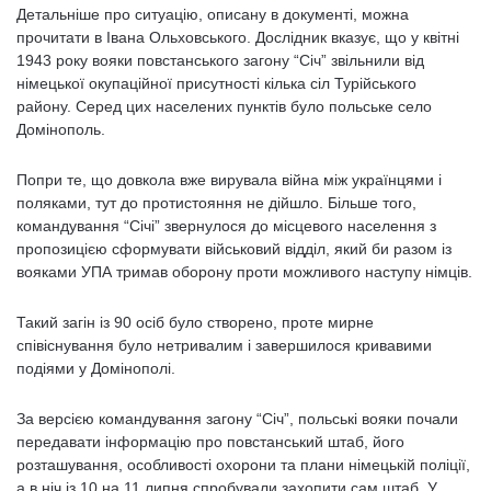
Детальніше про ситуацію, описану в документі, можна
прочитати в Івана Ольховського. Дослідник вказує, що у квітні
1943 року вояки повстанського загону “Січ” звільнили від
німецької окупаційної присутності кілька сіл Турійського
району. Серед цих населених пунктів було польське село
Домінополь.
Попри те, що довкола вже вирувала війна між українцями і
поляками, тут до протистояння не дійшло. Більше того,
командування “Січі” звернулося до місцевого населення з
пропозицією сформувати військовий відділ, який би разом із
вояками УПА тримав оборону проти можливого наступу німців.
Такий загін із 90 осіб було створено, проте мирне
співіснування було нетривалим і завершилося кривавими
подіями у Домінополі.
За версією командування загону “Січ”, польські вояки почали
передавати інформацію про повстанський штаб, його
розташування, особливості охорони та плани німецькій поліції,
а в ніч із 10 на 11 липня спробували захопити сам штаб. У