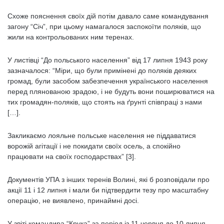
Схоже пояснення своїх дій потім давало саме командування
загону “Січ”, при цьому намагалося заспокоїти поляків, що
жили на контрольованих ним теренах.
У листівці “До польського населення” від 17 липня 1943 року
зазначалося: “Міри, що були примінені до поляків деяких
громад, були засобом забезпечення українського населення
перед плянованою зрадою, і не будуть вони поширюватися на
тих громадян-поляків, що стоять на ґрунті співпраці з нами
[…].
Закликаємо лояльне польське населення не піддаватися
ворожій агітації і не покидати своїх осель, а спокійно
працювати на своїх господарствах” [3].
Документів УПА з інших теренів Волині, які б розповідали про
акції 11 і 12 липня і мали би підтвердити тезу про масштабну
операцію, не виявлено, принаймні досі.
У звіті командира “Крука” за період із 11 червня до 10 липня