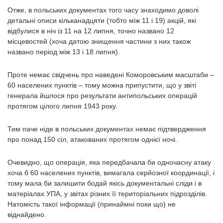
Отже, в польських документах того часу знаходимо доволі
детальні описи кільканадцяти (тобто між 11 і 19) акцій, які
відбулися в ніч із 11 на 12 липня, точно названо 12
місцевостей (хоча датою знищення частини з них також
названо період між 13 і 18 липня).
Проте немає свідчень про наведені Коморовським масштаби –
60 населених пунктів – тому можна припустити, що у звіті
генерала йшлося про результати антипольських операцій
протягом цілого липня 1943 року.
Тим паче ніде в польських документах немає підтвердження
про понад 150 сіл, атакованих протягом однієї ночі.
Очевидно, що операція, яка передбачала би одночасну атаку
хоча б 60 населених пунктів, вимагала серйозної координації, і
тому мала би залишити бодай якісь документальні сліди і в
матеріалах УПА, у звітах різних її територіальних підрозділів.
Натомість такої інформації (принаймні поки що) не
віднайдено.