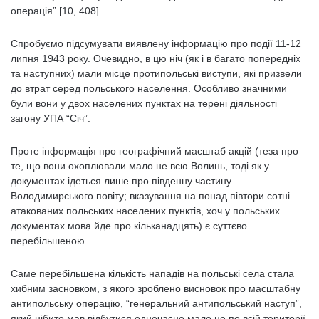
операція” [10, 408].
Спробуємо підсумувати виявлену інформацію про події 11-12
липня 1943 року. Очевидно, в цю ніч (як і в багато попередніх
та наступних) мали місце протипольські виступи, які призвели
до втрат серед польського населення. Особливо значними
були вони у двох населених пунктах на терені діяльності
загону УПА “Січ”.
Проте інформація про географічний масштаб акцій (теза про
те, що вони охоплювали мало не всю Волинь, тоді як у
документах ідеться лише про південну частину
Володимирського повіту; вказування на понад півтори сотні
атакованих польських населених пунктів, хоч у польських
документах мова йде про кільканадцять) є суттєво
перебільшеною.
Саме перебільшена кількість нападів на польські села стала
хибним засновком, з якого зроблено висновок про масштабну
антипольську операцію, “генеральний антипольський наступ”,
який нібито мав відбутися одночасно мало не по всій території