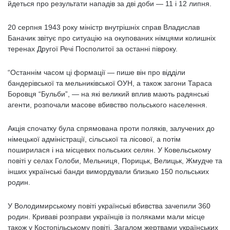
йдеться про результати нападів за дві доби — 11 і 12 липня.
20 серпня 1943 року міністр внутрішніх справ Владислав
Баначик звітує про ситуацію на окупованих німцями колишніх
теренах Другої Речі Посполитої за останні півроку.
“Останнім часом ці формації — пише він про відділи
бандерівської та мельниківської ОУН, а також загони Тараса
Боровця “Бульби”, — на які великий вплив мають радянські
агенти, розпочали масове вбивство польського населення.
Акція спочатку була спрямована проти поляків, залучених до
німецької адміністрації, сільської та лісової, а потім
поширилася і на місцевих польських селян. У Ковельському
повіті у селах Голоби, Мельниця, Порицьк, Велицьк, Жмудче та
інших українські банди вимордували близько 150 польських
родин.
У Володимирському повіті українські вбивства зачепили 360
родин. Криваві розправи українців із поляками мали місце
також у Костопільському повіті. Загалом жертвами українських