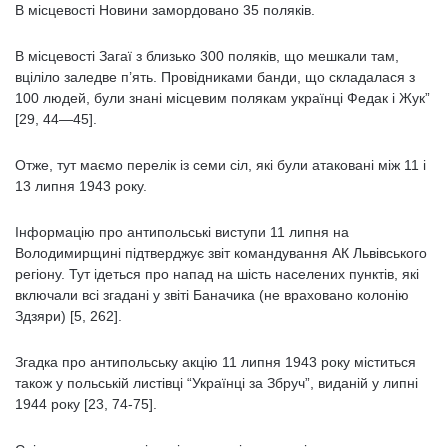
В місцевості Новини замордовано 35 поляків.
В місцевості Загаї з близько 300 поляків, що мешкали там,
вціліло заледве п’ять. Провідниками банди, що складалася з
100 людей, були знані місцевим полякам українці Федак і Жук”
[29, 44—45].
Отже, тут маємо перелік із семи сіл, які були атаковані між 11 і
13 липня 1943 року.
Інформацію про антипольські виступи 11 липня на
Володимирщині підтверджує звіт командування АК Львівського
регіону. Тут ідеться про напад на шість населених пунктів, які
включали всі згадані у звіті Баначика (не враховано колонію
Здзяри) [5, 262].
Згадка про антипольську акцію 11 липня 1943 року міститься
також у польській листівці “Українці за Збруч”, виданій у липні
1944 року [23, 74-75].