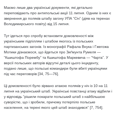
Маємо лише два українські документи, які детально
переповідають про антипольські акції 11 липня. Одним із них є
звернення до поляків штабу загону УПА “Січ” (діяв на теренах
Володимирського повіту) від 15 липня.
Тут ідеться про спробу встановити домовленості між
українським підпіллям і штабом якогось із польських
партизанських загонів. Із монографії Рафала Внука і Гжегожа
Мотики дізнаємося, що йдеться про Зиґмунта Румеля —
“Кшиштофа Порембу” та Кшиштофа Маркевича — “Чарта”. У
версії польських авторів відсутні деталі цього інциденту,
подано лише, що польські командири були вбиті українцями
під час переговорів [34, 75—76].
Ці домовленості було зірвано атакою поляків у ніч із 10 на 11
липня на український штаб. Українські повстанці атаку відбили і
у відповідь “рішили покарати польський штаб з найбільшою
суворістю, що і зробили, причому потерпіло польське
населення, на терені якого цей штаб знаходився” [7, 754].