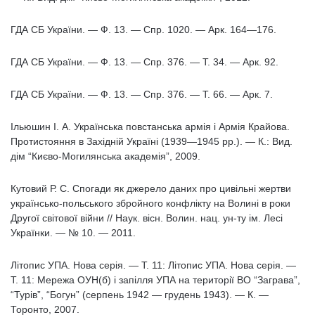
ГДА СБ України. — Ф. 13. — Спр. 1020. — Арк. 164—176.
ГДА СБ України. — Ф. 13. — Спр. 376. — Т. 34. — Арк. 92.
ГДА СБ України. — Ф. 13. — Спр. 376. — Т. 66. — Арк. 7.
Ільюшин І. А. Українська повстанська армія і Армія Крайова.
Протистояння в Західній Україні (1939―1945 рр.). ― К.: Вид.
дім “Києво-Могилянська академія”, 2009.
Кутовий Р. С. Спогади як джерело даних про цивільні жертви
українсько-польського збройного конфлікту на Волині в роки
Другої світової війни // Наук. вісн. Волин. нац. ун-ту ім. Лесі
Українки. — № 10. — 2011.
Літопис УПА. Нова серія. — Т. 11: Літопис УПА. Нова серія. —
Т. 11: Мережа ОУН(б) і запілля УПА на території ВО “Заграва”,
“Турів”, “Богун” (серпень 1942 — грудень 1943). — К. —
Торонто, 2007.