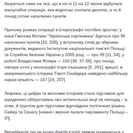
базуються саме на тезі, що в ніч із 11 на 12 липня відбулася
масштабна операція, яка водночас охопила десятки, а то й
понад сотню населених пунктів.
Причому розмах операції в історіографії постійно зростає: у
книзі Ґжегожа Мотики “Українська партизанка” йдеться про 96
населених пунктів [33, 328]; у вступному слові до збірника
документів, виданого Інститутом національної пам’яті Польщі
та Службою безпеки України у 2005 році, — про 99 [11, 54]; у
роботі Владислава Філяра — 150 [38, 37-38], про понад
півтори сотні у монографії Ігоря Ільюшина [5, 261]; врешті, в
американського історика Тімоті Снайдера наведено найбільшу
наразі кількість — 167 [24, 207].
Зокрема, ці цифри та висновки істориків стали підставою для
юридичних обґрунтувань про антипольські акції як геноцид – а,
отже, й ґрунтом для підготовки відповідних політичних рішень
Сейму та Сенату [нижня і верхня палати парламенту Польщі –
ІП].
Верифікація тих чи інших фактів історії завжди починається з