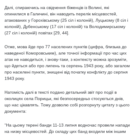
Далі, спираючись на свідчення біженців із Волині, які
опинилися в Галичині, він наводить перелік місцевостей,
атакованих у Горохівському (25 сіл і колоній), Луцькому (8 сіл і
колоній), Дубенському (17 сіл і колоній) та Володимирському
(27 сіл і колоній) повітах [29, 44].
Отже, мова йде про 77 населених пунктів (цифра, близька до
наведеної Коморовським), але точної інформації про час цих
атак не наводиться, і знову-таки, з контексту можна зрозуміти,
що йдеться або про липень та серпень 1943 року, або загалом
про населені пункти, знищені від початку конфлікту до серпня
1943 року.
Натомість далі в тексті подано детальний звіт про події в
околицях села Порицьк, які безпосередньо стосуються днів,
що нас цікавлять. Тому дозволю собі розгорнуту цитату з цього
документа:
“На цьому терені банди 11-13 липня водночас провели напади
на низку місцевостей. До складу цих банд входили між іншим