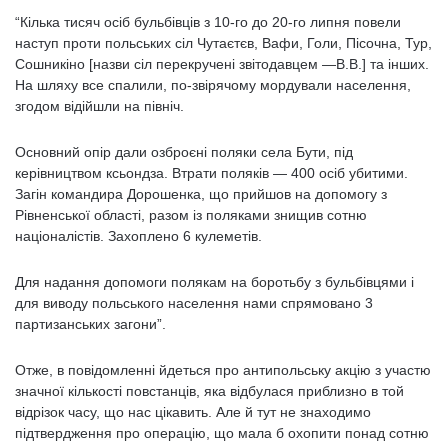
“Кілька тисяч осіб бульбівців з 10-го до 20-го липня повели
наступ проти польських сіл Чутаєтєв, Вафи, Голи, Пісочна, Тур,
Сошникіно [назви сіл перекручені звітодавцем —В.В.] та інших.
На шляху все спалили, по-звірячому мордували населення,
згодом відійшли на північ.
Основний опір дали озброєні поляки села Бути, під
керівництвом ксьондза. Втрати поляків — 400 осіб убитими.
Загін командира Дорошенка, що прийшов на допомогу з
Рівненської області, разом із поляками знищив сотню
націоналістів. Захоплено 6 кулеметів.
Для надання допомоги полякам на боротьбу з бульбівцями і
для виводу польського населення нами спрямовано 3
партизанських загони”.
Отже, в повідомленні йдеться про антипольську акцію з участю
значної кількості повстанців, яка відбулася приблизно в той
відрізок часу, що нас цікавить. Але й тут не знаходимо
підтвердження про операцію, що мала б охопити понад сотню