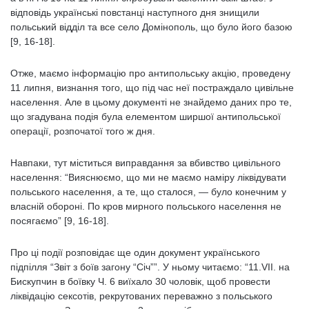
відповідь українські повстанці наступного дня знищили
польський відділ та все село Домінополь, що було його базою
[9, 16-18].
Отже, маємо інформацію про антипольську акцію, проведену
11 липня, визнання того, що під час неї постраждало цивільне
населення. Але в цьому документі не знайдемо даних про те,
що згадувана подія була елементом ширшої антипольської
операції, розпочатої того ж дня.
Навпаки, тут міститься виправдання за вбивство цивільного
населення: “Вияснюємо, що ми не маємо наміру ліквідувати
польського населення, а те, що сталося, ― було конечним у
власній обороні. По кров мирного польського населення не
посягаємо” [9, 16-18].
Про ці події розповідає ще один документ українського
підпілля “Звіт з боїв загону “Січ””. У ньому читаємо: “11.VІІ. на
Бискупчин в боївку Ч. 6 виїхало 30 чоловік, щоб провести
ліквідацію сексотів, рекрутованих переважно з польського