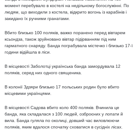
момент перебувало в костелі на недільному богослужінні. По
людям, що виходили з костела, відкрито вогонь із карабінів і
закидано їх ручними гранатами.
Вбито близько 100 поляків, важко поранено перед вівтарем
ксьондза, також зруйновано вівтар підірванням під ним
гарматного снаряду. Банда пограбувала містечко і близько 17-ї
години відійшла в ліси.
В місцевості Заболотці українська банда замордувала 12
поляків, серед них одного священика.
В колонії Здзяри близько 17 польських родин було вбито
місцевими українцями.
В місцевості Садова вбито коло 400 поляків. Вчинила це
банда, яка складалася з 100 людей, озброєних у лопати й
вила. Банда гуляла по околиці, довший час виловлюючи
поляків, яким вдалося спочатку сховатися в сусідніх лісах.