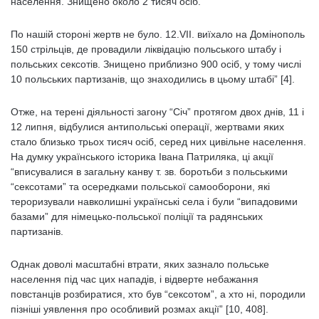
населення. Знищено около 2 тисяч осіб.
По нашій стороні жертв не було. 12.VІІ. виїхало на Домінополь
150 стрільців, де провадили ліквідацію польського штабу і
польських сексотів. Знищено приблизно 900 осіб, у тому числі
10 польських партизанів, що знаходились в цьому штабі” [4].
Отже, на терені діяльності загону “Січ” протягом двох днів, 11 і
12 липня, відбулися антипольські операції, жертвами яких
стало близько трьох тисяч осіб, серед них цивільне населення.
На думку українського історика Івана Патриляка, ці акції
“вписувалися в загальну канву т. зв. боротьби з польськими
“сексотами” та осередками польської самооборони, які
тероризували навколишні українські села і були “випадовими
базами” для німецько-польської поліції та радянських
партизанів.
Однак доволі масштабні втрати, яких зазнало польське
населення під час цих нападів, і відверте небажання
повстанців розбиратися, хто був “сексотом”, а хто ні, породили
пізніші уявлення про особливий розмах акції” [10, 408].