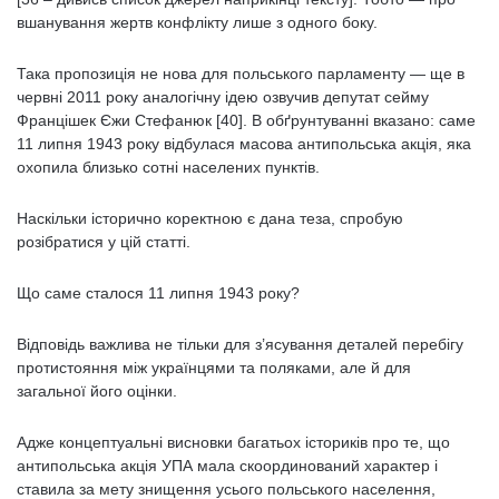
вшанування жертв конфлікту лише з одного боку.
Така пропозиція не нова для польського парламенту — ще в
червні 2011 року аналогічну ідею озвучив депутат сейму
Францішек Єжи Стефанюк [40]. В обґрунтуванні вказано: саме
11 липня 1943 року відбулася масова антипольська акція, яка
охопила близько сотні населених пунктів.
Наскільки історично коректною є дана теза, спробую
розібратися у цій статті.
Що саме сталося 11 липня 1943 року?
Відповідь важлива не тільки для з’ясування деталей перебігу
протистояння між українцями та поляками, але й для
загальної його оцінки.
Адже концептуальні висновки багатьох істориків про те, що
антипольська акція УПА мала скоординований характер і
ставила за мету знищення усього польського населення,