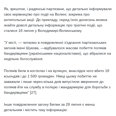
Як, зрештою, і радянські партизани, що детально інформували
своє керівництво про події на Волині, зокрема про
антипольські акції. До прикладу, серед їхніх донесень можна
знайти доволі детальну інформацію про трагічні події, що
сталися 18 липня у Володимирі-Волинському.
“У місті, — читаємо в повідомленні з’єднання партизанських
загонів імені Шукова, —відбувалося масове побиття поляків
бандерівцями (українськими націоналістами), що зібралися на
недільне богослужіння.
Поляків били в костелах і на вулицях, внаслідок чого вбито 18
ксьондзів і до 1 500 громадян. Німці цьому побиттю не
заважали і лише через кілька днів випустили звернення до
поляків йти на службу в поліцію і жандармерію для боротьби з
бандерівцями” [27].
Інше повідомлення загону Бегми за 28 липня є менш
детальним і містить таку інформацію: