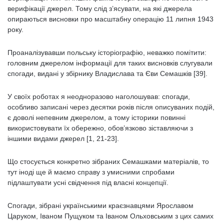
верифікації джерел. Тому слід з’ясувати, на які джерела
опираються висновки про масштабну операцію 11 липня 1943
року.
Проаналізувавши польську історіографію, неважко помітити:
головним джерелом інформації для таких висновків слугували
спогади, видані у збірнику Владислава та Єви Семашків [39].
У своїх роботах я неодноразово наголошував: спогади,
особливо записані через десятки років після описуваних подій,
є доволі непевним джерелом, а тому історики повинні
використовувати їх обережно, обов’язково зіставляючи з
іншими видами джерел [1, 21-23].
Що стосується конкретно зібраних Семашками матеріалів, то
тут іноді ще й маємо справу з умисними спробами
підлаштувати усні свідчення під власні концепції.
Спогади, зібрані українськими краєзнавцями Ярославом
Царуком, Іваном Пущуком та Іваном Ольховським з цих самих