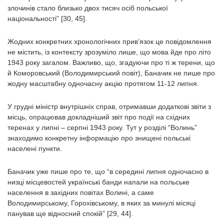
злочинів стало близько двох тисяч осіб польської
національності” [30, 45].
Жодних конкретних хронологічних прив’язок це повідомлення
не містить, із контексту зрозуміло лише, що мова йде про літо
1943 року загалом. Важливо, що, згадуючи про ті ж терени, що
й Коморовський (Володимирський повіт), Баначик не пише про
жодну масштабну одночасну акцію протягом 11-12 липня.
У грудні міністр внутрішніх справ, отримавши додаткові звіти з
місць, опрацював докладніший звіт про події на східних
теренах у липні – серпні 1943 року. Тут у розділі “Волинь”
знаходимо конкретну інформацію про знищені польські
населені пункти.
Баначик уже пише про те, що “в середині липня одночасно в
низці місцевостей українські банди напали на польське
населення в західних повітах Волині, а саме
Володимирському, Горохівському, в яких за минулі місяці
панував ще відносний спокій” [29, 44].