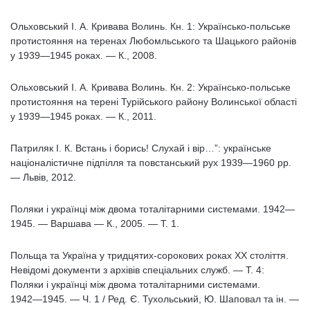
Ольховський І. А. Кривава Волинь. Кн. 1: Українсько-польське
протистояння на теренах Любомльського та Шацького районів
у 1939―1945 роках. ― К., 2008.
Ольховський І. А. Кривава Волинь. Кн. 2: Українсько-польське
протистояння на терені Турійського району Волинської області
у 1939—1945 роках. — К., 2011.
Патриляк І. К. Встань і борись! Слухай і вір…”: українське
націоналістичне підпілля та повстанський рух 1939—1960 рр.
— Львів, 2012.
Поляки і українці між двома тоталітарними системами. 1942—
1945. — Варшава — К., 2005. — Т. 1.
Польща та Україна у тридцятих-сорокових роках ХХ століття.
Невідомі документи з архівів спеціальних служб. ― Т. 4:
Поляки і українці між двома тоталітарними системами.
1942―1945. ― Ч. 1 / Ред. Є. Тухольський, Ю. Шаповал та ін. ―