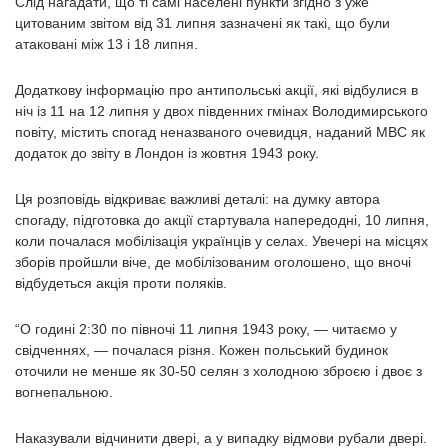
Слід нагадати, що ті самі населені пункти згідно з уже
цитованим звітом від 31 липня зазначені як такі, що були
атаковані між 13 і 18 липня.
Додаткову інформацію про антипольські акції, які відбулися в
ніч із 11 на 12 липня у двох південних гмінах Володимирського
повіту, містить спогад неназваного очевидця, наданий МВС як
додаток до звіту в Лондон із жовтня 1943 року.
Ця розповідь відкриває важливі деталі: на думку автора
спогаду, підготовка до акції стартувала напередодні, 10 липня,
коли почалася мобілізація українців у селах. Увечері на місцях
зборів пройшли віче, де мобілізованим оголошено, що вночі
відбудеться акція проти поляків.
“О годині 2:30 по півночі 11 липня 1943 року, — читаємо у
свідченнях, — почалася різня. Кожен польський будинок
оточили не менше як 30-50 селян з холодною зброєю і двоє з
вогнепальною.
Наказували відчинити двері, а у випадку відмови рубали двері.