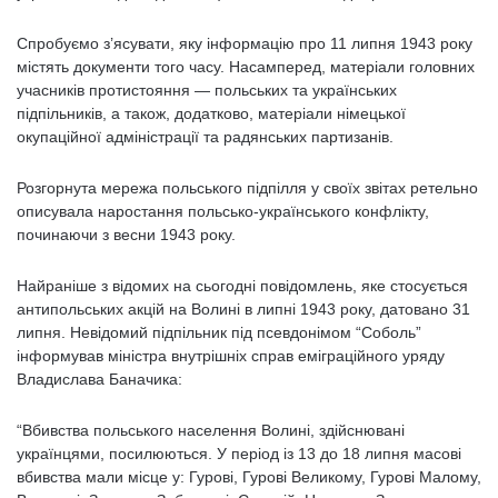
Спробуємо з’ясувати, яку інформацію про 11 липня 1943 року
містять документи того часу. Насамперед, матеріали головних
учасників протистояння — польських та українських
підпільників, а також, додатково, матеріали німецької
окупаційної адміністрації та радянських партизанів.
Розгорнута мережа польського підпілля у своїх звітах ретельно
описувала наростання польсько-українського конфлікту,
починаючи з весни 1943 року.
Найраніше з відомих на сьогодні повідомлень, яке стосується
антипольських акцій на Волині в липні 1943 року, датовано 31
липня. Невідомий підпільник під псевдонімом “Соболь”
інформував міністра внутрішніх справ еміграційного уряду
Владислава Баначика:
“Вбивства польського населення Волині, здійснювані
українцями, посилюються. У період із 13 до 18 липня масові
вбивства мали місце у: Гурові, Гурові Великому, Гурові Малому,