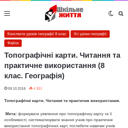
Меню
Switch
Ш
Конспекти уроків географії 8 клас
Усі уроки географії
Файли
Топографічні карти. Читання та
практичне використання (8
клас. Географія)
09.10.2016
4 301
Топографічні карти.
Читання та практичне використання.
Мета:
формувати уявлення про топографічну карту та її
особливості; систематизувати знання учнів про практичне
використання топографічних карт, поглибити навички учнів