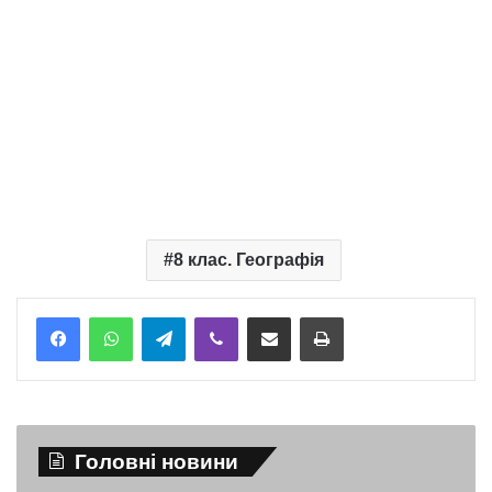
8 клас. Географія
Telegram
Viber
Надіслати електронною поштою
Надрукувати
Головні новини