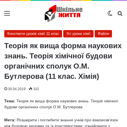
Меню
Switch
Ш
Конспекти уроків хімії 11 клас
Усі уроки хімії
Файли
Теорія як вища форма наукових
знань. Теорія хімічної будови
органічних сполук О.М.
Бутлерова (11 клас. Хімія)
30.04.2019
102
Тема:
Теорія як вища форма наукових знань. Теорія хімічної
будови органічних сполук О.М. Бутлерова
Мета:
Розширити і поглибити знання учнів про взаємозв’язок
між будовою речовин та їх властивостями; ознайомити з