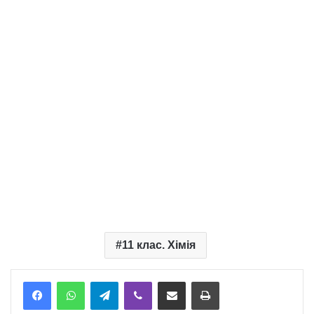
11 клас. Хімія
Telegram
Viber
Надіслати електронною поштою
Надрукувати