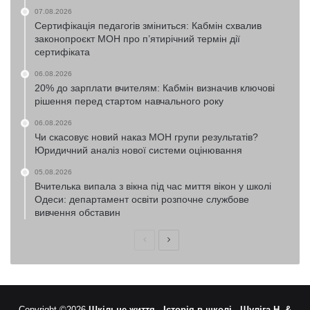
07.08.2026
Сертифікація педагогів зміниться: Кабмін схвалив
законопроєкт МОН про п’ятирічний термін дії
сертифіката
06.08.2026
20% до зарплати вчителям: Кабмін визначив ключові
рішення перед стартом навчального року
06.08.2026
Чи скасовує новий наказ МОН групи результатів?
Юридичний аналіз нової системи оцінювання
05.08.2026
Вчителька випала з вікна під час миття вікон у школі
Одеси: департамент освіти розпочне службове
вивчення обставин
Попередня
Наступна
сторінка
сторінка
Copyright ©2026
Шкільне життя -
Історія в школі -
Шуліга Н. &