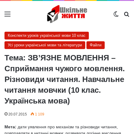
Меню
Switch
Ш
Конспекти уроків української мови 10 клас
Усі уроки української мови та літератури
Файли
Тема: ЗВ’ЯЗНЕ МОВЛЕННЯ –
Сприймання чужого мовлення.
Різновиди читання. Навчальне
читання мовчки (10 клас.
Українська мова)
20.07.2015
1 109
Мета:
дати уявлення про механізм та різновиди читання,
повправляти в читанні мовчки; розвивати логічне мислення,