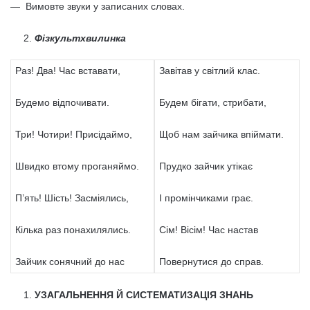
— Вимовте звуки у записаних словах.
Фізкультхвилинка
Раз! Два! Час вставати,
Завітав у світлий клас.
Будемо відпочивати.
Будем бігати, стрибати,
Три! Чотири! Присідаймо,
Щоб нам зайчика впіймати.
Швидко втому проганяймо.
Прудко зайчик утікає
П’ять! Шість! Засміялись,
І промінчиками грає.
Кілька раз понахилялись.
Сім! Вісім! Час настав
Зайчик сонячний до нас
Повернутися до справ.
УЗАГАЛЬНЕННЯ Й СИСТЕМАТИЗАЦІЯ ЗНАНЬ