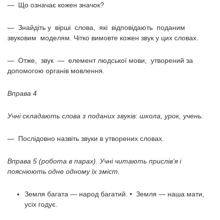
— Що означає кожен значок?
— Знайдіть у вірші слова, які відповідають поданим
звуковим моделям. Чітко вимовте кожен звук у цих словах.
— Отже, звук — елемент людської мови, утворений за
допомогою органів мовлення.
Вправа 4
Учні складають слова з поданих звуків: школа, урок, учень.
— Послідовно назвіть звуки в утворених словах.
Вправа 5 (робота в парах). Учні читають прислів’я і
пояснюють одне одному їх зміст.
Земля багата — народ багатий. • Земля — наша мати,
усіх годує.