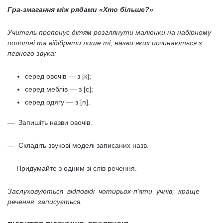
Гра-змагання між рядами «Хто більше?»
Учитель пропонує дітям розглянути малюнки на набірному
полотні та відібрати лише ті, назви яких починаються з
певного звука:
серед овочів — з [к];
серед меблів — з [с];
серед одягу — з [п].
— Запишіть назви овочів.
— Складіть звукові моделі записаних назв.
— Придумайте з одним зі слів речення.
Заслуховуються відповіді чотирьох-п’яти учнів, краще
речення записується.