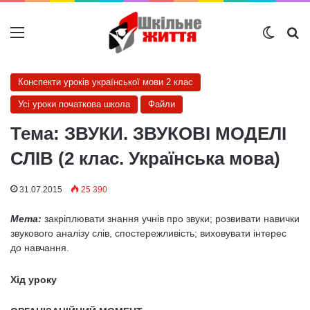
Меню
Switch
Ш
Конспекти уроків української мови 2 клас
Усі уроки початкова школа
Файли
Тема: ЗВУКИ. ЗВУКОВІ МОДЕЛІ
СЛІВ (2 клас. Українська мова)
31.07.2015
25 390
Мета:
закріплювати знання учнів про звуки; розвивати навички
звукового аналізу слів, спостережливість; виховувати інтерес
до навчання.
Хід уроку