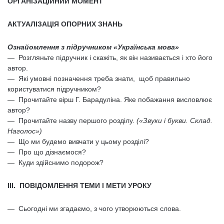
ОРГАНІЗАЦІЙНИЙ МОМЕНТ
АКТУАЛІЗАЦІЯ ОПОРНИХ ЗНАНЬ
Ознайомлення з підручником «Українська мова»
— Розгляньте підручник і скажіть, як він називається і хто його
автор.
— Які умовні позначення треба знати, щоб правильно
користуватися підручником?
— Прочитайте вірш Г. Барадуліна. Яке побажання висловлює
автор?
— Прочитайте назву першого розділу.
(«Звуки і букви. Склад.
Наголос»)
— Що ми будемо вивчати у цьому розділі?
— Про що дізнаємося?
— Куди здійснимо подорож?
III. ПОВІДОМЛЕННЯ ТЕМИ І МЕТИ УРОКУ
— Сьогодні ми згадаємо, з чого утворюються слова.