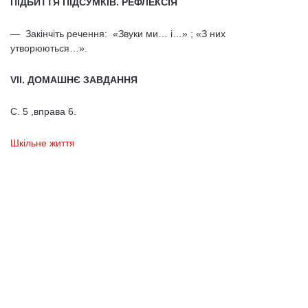
ПІДБИТТЯ ПІДСУМКІВ. РЕФЛЕКСІЯ
— Закінчіть речення: «Звуки ми… і…» ; «З них
утворюються…».
VII. ДОМАШНЄ ЗАВДАННЯ
С. 5 ,вправа 6.
Шкільне життя