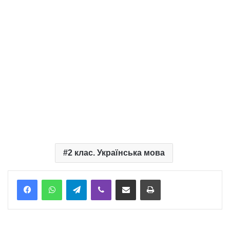
2 клас. Українська мова
Telegram
Viber
Надіслати електронною поштою
Надрукувати