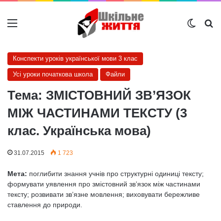
Меню
Switch
Ш
Конспекти уроків української мови 3 клас
Усі уроки початкова школа
Файли
Тема: ЗМІСТОВНИЙ ЗВ’ЯЗОК
МІЖ ЧАСТИНАМИ ТЕКСТУ (3
клас. Українська мова)
31.07.2015
1 723
Мета:
поглибити знання учнів про структурні одиниці тексту;
формувати уявлення про змістовний зв’язок між частинами
тексту; розвивати зв’язне мовлення; виховувати бережливе
ставлення до природи.