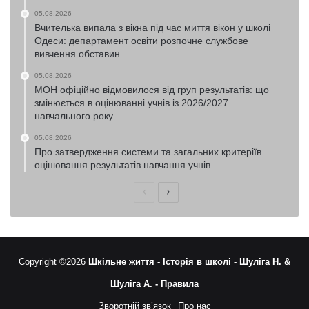
05.08.2026
Вчителька випала з вікна під час миття вікон у школі
Одеси: департамент освіти розпочне службове
вивчення обставин
05.08.2026
МОН офіційно відмовилося від груп результатів: що
змінюється в оцінюванні учнів із 2026/2027
навчального року
05.08.2026
Про затвердження системи та загальних критеріїв
оцінювання результатів навчання учнів
Попередня
Наступна
сторінка
сторінка
Copyright ©2026
Шкільне життя -
Історія в школі -
Шуліга Н. &
Шуліга А. -
Правила
Зворотній зв’язок
Про нас