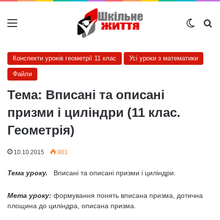
Меню
Switch
Ш
Конспекти уроків геометрії 11 клас
Усі уроки з математики
Файли
Тема: Вписані та описані
призми і циліндри (11 клас.
Геометрія)
10.10.2015
901
Тема уроку.
Вписані та описані призми і циліндри.
Мета уроку:
формування понять вписана призма, дотична
площина до циліндра, описана призма.