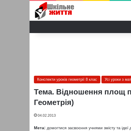
Конспекти уроків геометрії 8 клас
Усі уроки з ма
Тема. Відношення площ по
Геометрія)
04.02.2013
Мета:
домогтися засвоєння учнями змісту та іде