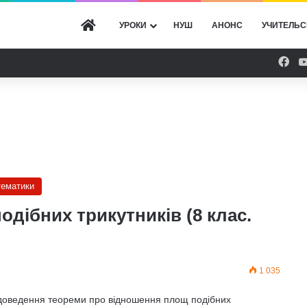
ГОЛОВНА
УРОКИ
НУШ
АНОНС
УЧИТЕЛЬС
Fac
тематики
дібних трикутників (8 клас.
1 035
ї доведення теореми про відношення площ подібних