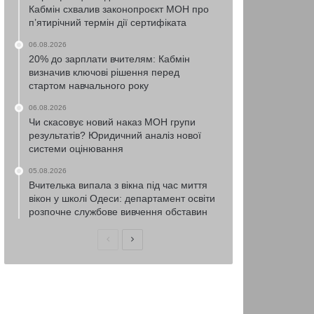
Кабмін схвалив законопроєкт МОН про
п’ятирічний термін дії сертифіката
06.08.2026
20% до зарплати вчителям: Кабмін
визначив ключові рішення перед
стартом навчального року
06.08.2026
Чи скасовує новий наказ МОН групи
результатів? Юридичний аналіз нової
системи оцінювання
05.08.2026
Вчителька випала з вікна під час миття
вікон у школі Одеси: департамент освіти
розпочне службове вивчення обставин
Попередня
Наступна
сторінка
сторінка