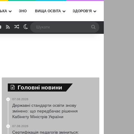
ЬКА
ЗНО
ВИЩА ОСВІТА
ЗДОРОВ’Я
ebook
YouTube
RSS
Випадкова стаття
Switch skin
Шукати
Головні новини
07.08.2026
Державні стандарти освіти знову
змінено: що передбачає рішення
Кабінету Міністрів України
07.08.2026
Сертифікація педагогів зміниться: