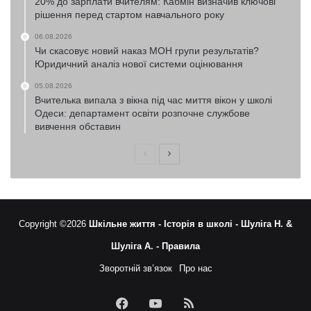
20% до зарплати вчителям: Кабмін визначив ключові
рішення перед стартом навчального року
06.08.2026
Чи скасовує новий наказ МОН групи результатів?
Юридичний аналіз нової системи оцінювання
05.08.2026
Вчителька випала з вікна під час миття вікон у школі
Одеси: департамент освіти розпочне службове
вивчення обставин
Попередня
Наступна
сторінка
сторінка
Copyright ©2026
Шкільне життя -
Історія в школі -
Шуліга Н. &
Шуліга А. -
Правила
Зворотній зв’язок
Про нас
Facebook
YouTube
RSS