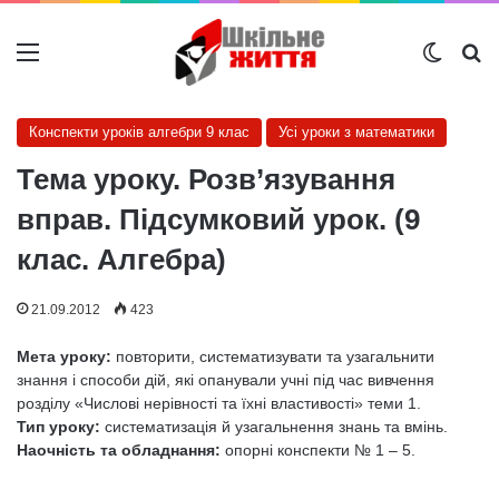
Меню
Switch
Ш
Конспекти уроків алгебри 9 клас
Усі уроки з математики
Тема уроку. Розв’язування
вправ. Підсумковий урок. (9
клас. Алгебра)
21.09.2012
423
Мета уроку:
повторити, систематизувати та узагальнити
знання і способи дій, які опанували учні під час вивчення
розділу «Числові нерівності та їхні властивості» теми 1.
Тип уроку:
систематизація й узагальнення знань та вмінь.
Наочність та обладнання:
опорні конспекти № 1 – 5.