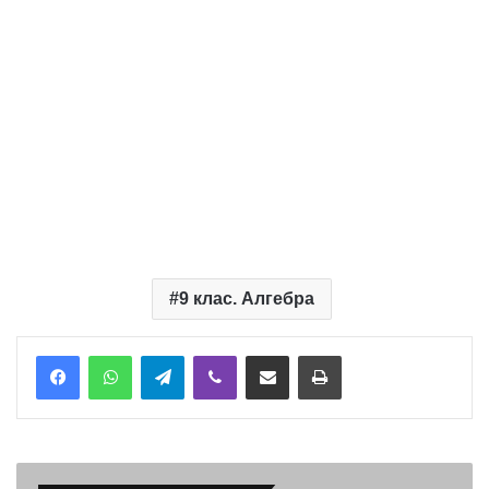
9 клас. Алгебра
Telegram
Viber
Надіслати електронною поштою
Надрукувати