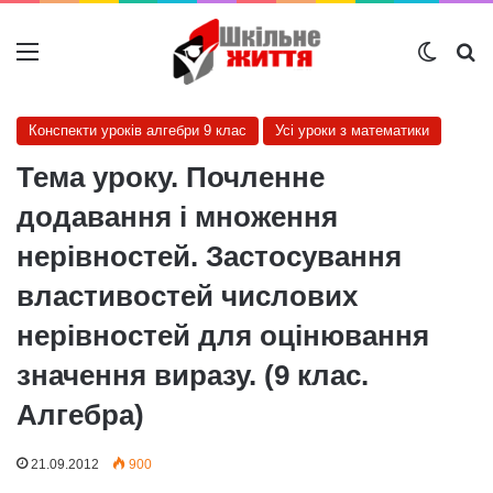
Меню
Switch
Ш
Конспекти уроків алгебри 9 клас
Усі уроки з математики
Тема уроку. Почленне
додавання і множення
нерівностей. Застосування
властивостей числових
нерівностей для оцінювання
значення виразу. (9 клас.
Алгебра)
21.09.2012
900