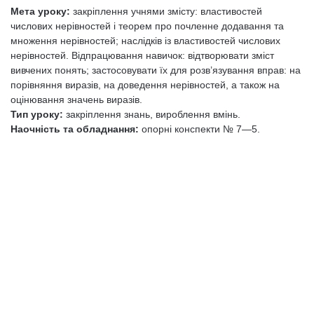
Мета уроку:
закріплення учнями змісту: властивостей
числових нерівностей і теорем про почленне додавання та
множення нерівностей; наслідків із властивостей числових
нерівностей. Відпрацювання навичок: відтворювати зміст
вивчених понять; застосовувати їх для розв’язування вправ: на
порівняння виразів, на доведення нерівностей, а також на
оцінювання значень виразів.
Тип уроку:
закріплення знань, вироблення вмінь.
Наочність та обладнання:
опорні конспекти № 7—5.