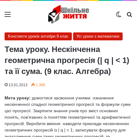
Меню
Switch
Ш
Конспекти уроків алгебри 9 клас
Усі уроки з математики
Тема уроку. Нескінченна
геометрична прогресія (| q | < 1)
та її сума. (9 клас. Алгебра)
13.01.2013
1 366
Мета уроку:
домогтися засвоєння учнями: означення
нескінченної спадної геометричної прогресії та формули суми
цієї прогресії. Закріпити знання учнів про зміст основних
понять, пов’язаних із поняттям геометричної та арифметичної
прогресій. Виробити вміння: наводити приклади нескінченних
геометричних прогресій із | q | < 1; записувати формулу для
знаходження суми таких геометричних прогресій; за