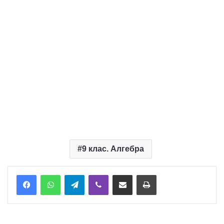
9 клас. Алгебра
Telegram
Viber
Надіслати електронною поштою
Надрукувати