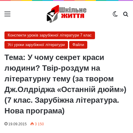
Меню
Switch
Ш
Конспекти уроків зарубіжної літератури 7 клас
Усі уроки зарубіжної літератури
Файли
Тема: У чому секрет краси
людини? Твір-роздум на
літературну тему (за твором
Дж.Олдріджа «Останній дюйм»)
(7 клас. Зарубіжна література.
Нова програма)
19.09.2015
3 150