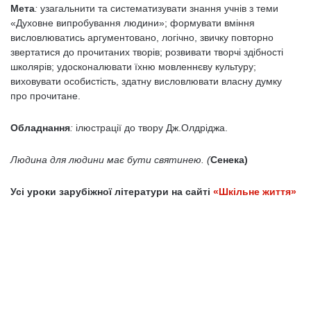
Мета
:
узагальнити та систематизувати знання учнів з теми
«Духовне випробування людини»; формувати вміння
висловлюватись аргументовано, логічно, звичку повторно
звертатися до прочитаних творів; розвивати творчі здібності
школярів; удосконалювати їхню мовленнєву культуру;
виховувати особистість, здатну висловлювати власну думку
про прочитане.
Обладнання
:
ілюстрації до твору Дж.Олдріджа.
Людина для людини має бути святинею. (
Сенека)
Усі уроки зарубіжної літератури на сайті
«Шкільне життя»