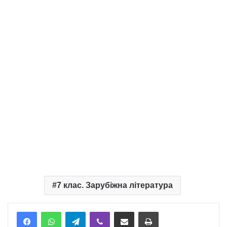
7 клас. Зарубіжна література
Telegram
Viber
Надіслати електронною поштою
Надрукувати