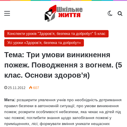
Меню
Switch
Ш
Конспекти уроків "Здоров’я, безпека та добробут" 5 клас
Усі уроки «Здоров’я, безпека та добробут»
Тема: Три умови виникнення
пожеж. Поводження з вогнем. (5
клас. Основи здоров’я)
25.11.2012
607
Мета:
розширити уявлення учнів про необхідність дотримання
правил безпеки в автономній ситуації; про умови виникнення
пожеж; розкрити особливості небезпеки, яка чекає на дітей під
час пожежі; поглибити знання щодо запобігання пожежі у
приміщеннях, лісі; формувати вміння уникати нещасних