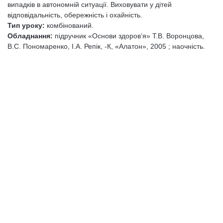
випадків в автономній ситуації. Виховувати у дітей
відповідальність, обережність і охайність.
Тип уроку:
комбінований.
Обладнання:
підручник «Основи здоров’я» Т.В. Воронцова,
В.С. Пономаренко, І.А. Репік, -К, «Алатон», 2005 ; наочність.