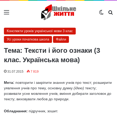
Меню
Switch
Ш
Конспекти уроків української мови 3 клас
Усі уроки початкова школа
Файли
Тема: Тексти і його ознаки (3
клас. Українська мова)
31.07.2015
7 819
Мета:
повторити і закріпити знання учнів про текст; розширити
уявлення учнів про тему, основну думку
(ідею)
тексту;
розвивати усне мовлення учнів, вміння добирати заголовок до
тексту; виховувати любов до природи.
Обладнання:
підручник, зошит.