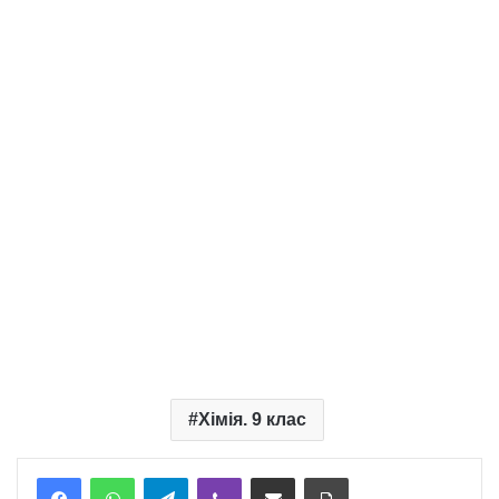
Хімія. 9 клас
Telegram
Viber
Надіслати електронною поштою
Надрукувати