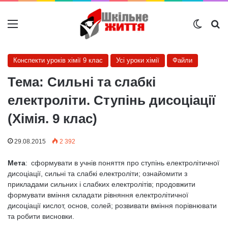
Меню
Switch
Ш
Конспекти уроків хімії 9 клас
Усі уроки хімії
Файли
Тема: Сильні та слабкі
електроліти. Ступінь дисоціації
(Хімія. 9 клас)
29.08.2015
2 392
Мета
: сформувати в учнів поняття про ступінь електролітичної
дисоціації, сильні та слабкі електроліти; ознайомити з
прикладами сильних і слабких електролітів; продовжити
формувати вміння складати рівняння електролітичної
дисоціації кислот, основ, солей; розвивати вміння порівнювати
та робити висновки.