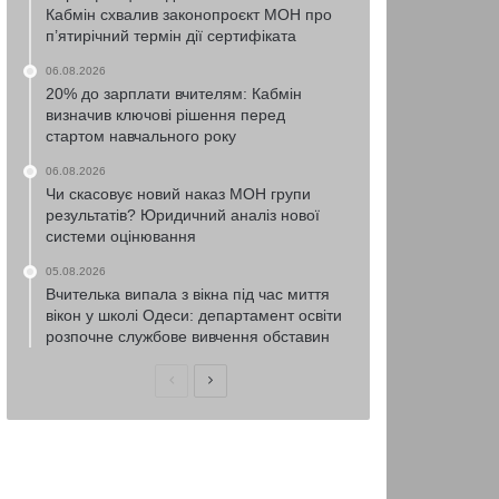
Кабмін схвалив законопроєкт МОН про
п’ятирічний термін дії сертифіката
06.08.2026
20% до зарплати вчителям: Кабмін
визначив ключові рішення перед
стартом навчального року
06.08.2026
Чи скасовує новий наказ МОН групи
результатів? Юридичний аналіз нової
системи оцінювання
05.08.2026
Вчителька випала з вікна під час миття
вікон у школі Одеси: департамент освіти
розпочне службове вивчення обставин
Попередня
Наступна
сторінка
сторінка