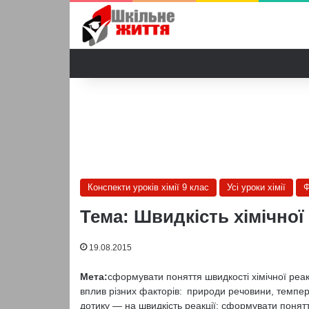
Конспекти уроків хімії 9 клас
Усі уроки хімії
Ф
Тема: Швидкість хімічної р
19.08.2015
Мета:
сформувати поняття швидкості хімічної реа
вплив різних факторів: природи речовини, темпер
дотику — на швидкість реакції; сформувати поняття