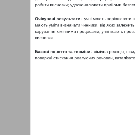
робити висновки; удосконалювати прийоми безпе
Очікувані результати:
учні мають порівнювати шв
мають уміти визначати чинники, від яких залежить 
керування хімічними процесами; учні мають провод
висновки.
Базові поняття
та терміни:
хімічна реакція, шви
поверхні стискання реагуючих речовин, каталізато