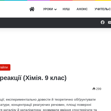
ГОЛОВНА
УРОКИ
НУШ
АНОНС
УЧИТЕЛЬС
Fac
айли
еакції (Хімія. 9 клас)
299
кції; експериментально довести й теоретично обґрунтувати
атури, концентрації реагуючих речовин, площі поверхні
 каталізу й каталізатора; розвивати вміння спостерігати та