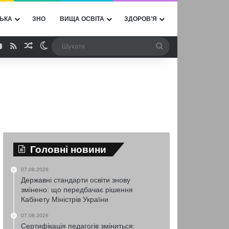
ЬКА
ЗНО
ВИЩА ОСВІТА
ЗДОРОВ’Я
ebook
YouTube
RSS
Випадкова стаття
Switch skin
Шукати
Головні новини
07.08.2026
Державні стандарти освіти знову
змінено: що передбачає рішення
Кабінету Міністрів України
07.08.2026
Сертифікація педагогів зміниться: