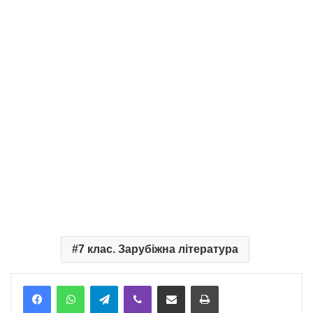
7 клас. Зарубіжна література
Telegram
Viber
Надіслати електронною поштою
Надрукувати