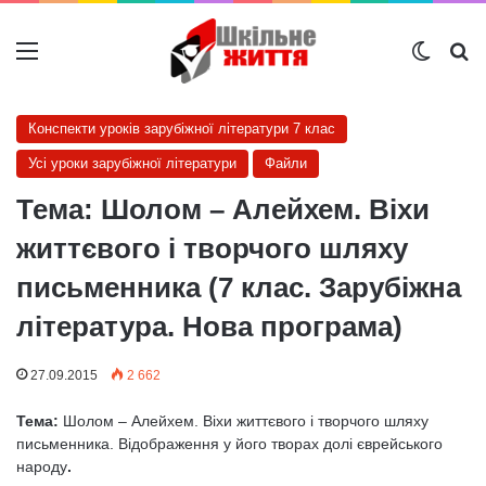
Меню
Switch
Ш
Конспекти уроків зарубіжної літератури 7 клас
Усі уроки зарубіжної літератури
Файли
Тема: Шолом – Алейхем. Віхи
життєвого і творчого шляху
письменника (7 клас. Зарубіжна
література. Нова програма)
27.09.2015
2 662
Тема:
Шолом – Алейхем. Віхи життєвого і творчого шляху
письменника. Відображення у його творах долі єврейського
народу
.