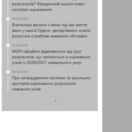
результатів? Юридичний аналіз нової
системи оцінювання
05.08.2026
Вчителька випала з вікна під час миття
вікон у школі Одеси: департамент освіти
розпочне службове вивчення обставин
05.08.2026
МОН офіційно відмовилося від груп
результатів: що змінюється в оцінюванні
учнів із 2026/2027 навчального року
05.08.2026
Про затвердження системи та загальних
критеріїв оцінювання результатів
навчання учнів
Попередня
Наступна
сторінка
сторінка