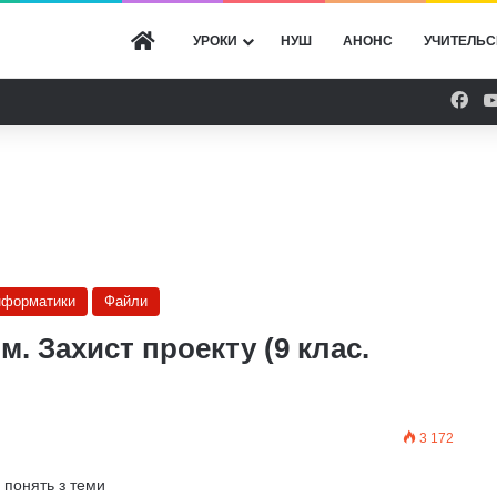
ГОЛОВНА
УРОКИ
НУШ
АНОНС
УЧИТЕЛЬС
Fac
інформатики
Файли
м. Захист проекту (9 клас.
3 172
 понять з теми