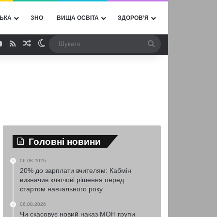
ЬКА
ЗНО
ВИЩА ОСВІТА
ЗДОРОВ’Я
ebook
YouTube
RSS
Випадкова стаття
Switch skin
Шукати
Головні новини
06.08.2026
20% до зарплати вчителям: Кабмін
визначив ключові рішення перед
стартом навчального року
06.08.2026
Чи скасовує новий наказ МОН групи